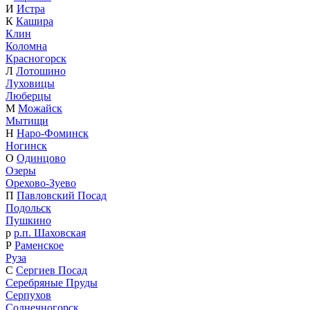
И
Истра
К
Кашира
Клин
Коломна
Красногорск
Л
Лотошино
Луховицы
Люберцы
М
Можайск
Мытищи
Н
Наро-Фоминск
Ногинск
О
Одинцово
Озеры
Орехово-Зуево
П
Павловский Посад
Подольск
Пушкино
р
р.п. Шаховская
Р
Раменское
Руза
С
Сергиев Посад
Серебряные Пруды
Серпухов
Солнечногорск