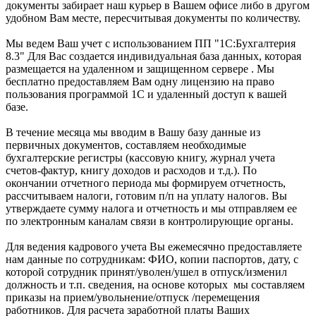
документы забирает наш курьер в Вашем офисе либо в другом
удобном Вам месте, пересчитывая документы по количеству.
Мы ведем Ваш учет с использованием ПП "1С:Бухгалтерия
8.3" Для Вас создается индивидуальная база данных, которая
размещается на удаленном и защищенном сервере . Мы
бесплатно предоставляем Вам одну лицензию на право
пользования программой 1С и удаленный доступ к вашей
базе.
В течение месяца мы вводим в Вашу базу данные из
первичных документов, составляем необходимые
бухгалтерские регистры (кассовую книгу, журнал учета
счетов-фактур, книгу доходов и расходов и т.д.). По
окончании отчетного периода мы формируем отчетность,
рассчитываем налоги, готовим п/п на уплату налогов. Вы
утверждаете сумму налога и отчетность и мы отправляем ее
по электронным каналам связи в контролирующие органы.
Для ведения кадрового учета Вы ежемесячно предоставляете
нам данные по сотрудникам: ФИО, копии паспортов, дату, с
которой сотрудник принят/уволен/ушел в отпуск/изменил
должность и т.п. сведения, на основе которых мы составляем
приказы на прием/увольнение/отпуск /перемещения
работников. Для расчета заработной платы Ваших