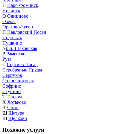
Н
Наро-Фоминск
Ногинск
О
Одинцово
Озеры
Орехово-Зуево
П
Павловский Посад
Подольск
Пушкино
р
р.п. Шаховская
Р
Раменское
Руза
С
Сергиев Посад
Серебряные Пруды
Серпухов
Солнечногорск
Софрино
Ступино
Т
Талдом
Х
Хотьково
Ч
Чехов
Ш
Шатура
Щ
Щелково
Похожие услуги