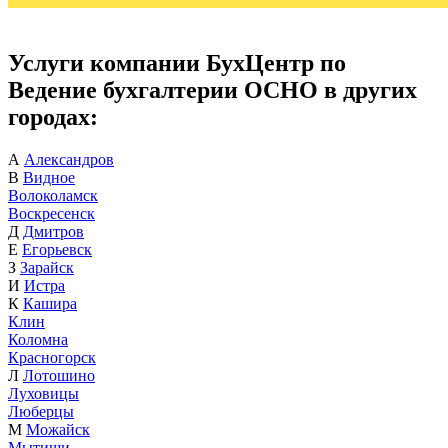
Услуги компании БухЦентр по
Ведение бухгалтерии ОСНО в других
городах:
А
Александров
В
Видное
Волоколамск
Воскресенск
Д
Дмитров
Е
Егорьевск
З
Зарайск
И
Истра
К
Кашира
Клин
Коломна
Красногорск
Л
Лотошино
Луховицы
Люберцы
М
Можайск
Мытищи