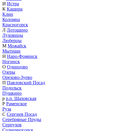
И
Истра
К
Кашира
Клин
Коломна
Красногорск
Л
Лотошино
Луховицы
Люберцы
М
Можайск
Мытищи
Н
Наро-Фоминск
Ногинск
О
Одинцово
Озеры
Орехово-Зуево
П
Павловский Посад
Подольск
Пушкино
р
р.п. Шаховская
Р
Раменское
Руза
С
Сергиев Посад
Серебряные Пруды
Серпухов
Солнечногорск