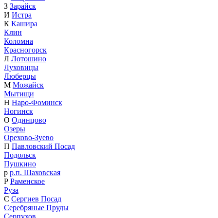
З
Зарайск
И
Истра
К
Кашира
Клин
Коломна
Красногорск
Л
Лотошино
Луховицы
Люберцы
М
Можайск
Мытищи
Н
Наро-Фоминск
Ногинск
О
Одинцово
Озеры
Орехово-Зуево
П
Павловский Посад
Подольск
Пушкино
р
р.п. Шаховская
Р
Раменское
Руза
С
Сергиев Посад
Серебряные Пруды
Серпухов