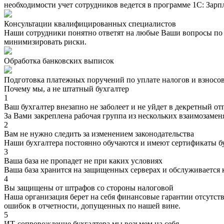
необходимости учет сотрудников ведется в программе 1С: Зарп
Консультации квалифицированных специалистов
Наши сотрудники понятно ответят на любые Ваши вопросы по б
минимизировать риски.
Обработка банковских выписок
Подготовка платежных поручений по уплате налогов и взносо
Почему мы, а не штатный бухгалтер
1
Ваш бухгалтер внезапно не заболеет и не уйдет в декретный от
За Вами закреплена рабочая группа из нескольких взаимозаме
2
Вам не нужно следить за изменением законодательства
Наши бухгалтера постоянно обучаются и имеют сертификаты 
3
Ваша база не пропадет не при каких условиях
Ваша база хранится на защищенных серверах и обслуживается 
4
Вы защищены от штрафов со стороны налоговой
Наша организация берет на себя финансовые гарантии отсутст
ошибок в отчетности, допущенных по нашей вине.
5
ИТ-сопровождение бухгалтера мы возьмем на себя