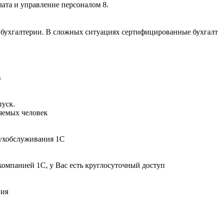
лата и управление персоналом 8.
ухгалтерии. В сложных ситуациях сертифицированные бухгалтер
в
пуск.
няемых человек
бухобслуживания 1С
компанией 1С, у Вас есть круглосуточный доступ
вия