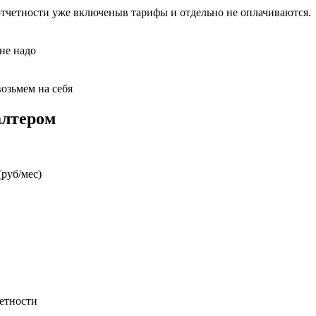
отчетности уже включеныв тарифы и отдельно не оплачиваются.
 не надо
возьмем на себя
алтером
руб/мес)
етности