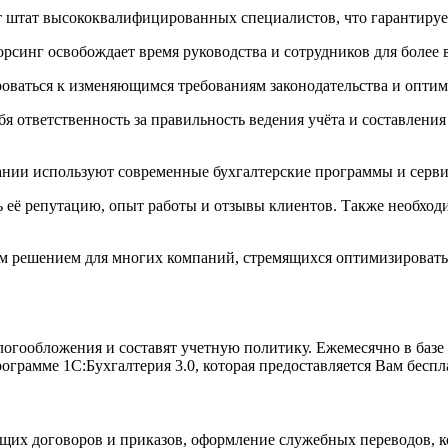
 штат высококвалифицированных специалистов, что гарантирует 
орсинг освобождает время руководства и сотрудников для более
роваться к изменяющимся требованиям законодательства и оптими
я ответственность за правильность ведения учёта и составления
нии используют современные бухгалтерские программы и сервис
её репутацию, опыт работы и отзывы клиентов. Также необходим
ым решением для многих компаний, стремящихся оптимизировать 
гообложения и составят учетную политику. Ежемесячно в базе 
ограмме 1С:Бухгалтерия 3.0, которая предоставляется Вам беспл
их договоров и приказов, оформление служебных переводов, ком