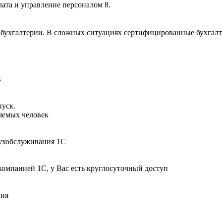
лата и управление персоналом 8.
ухгалтерии. В сложных ситуациях сертифицированные бухгалтер
в
пуск.
няемых человек
бухобслуживания 1С
компанией 1С, у Вас есть круглосуточный доступ
вия