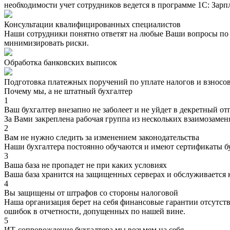
необходимости учет сотрудников ведется в программе 1С: Зарп
Консультации квалифицированных специалистов
Наши сотрудники понятно ответят на любые Ваши вопросы по б
минимизировать риски.
Обработка банковских выписок
Подготовка платежных поручений по уплате налогов и взносо
Почему мы, а не штатный бухгалтер
1
Ваш бухгалтер внезапно не заболеет и не уйдет в декретный от
За Вами закреплена рабочая группа из нескольких взаимозаме
2
Вам не нужно следить за изменением законодательства
Наши бухгалтера постоянно обучаются и имеют сертификаты 
3
Ваша база не пропадет не при каких условиях
Ваша база хранится на защищенных серверах и обслуживается 
4
Вы защищены от штрафов со стороны налоговой
Наша организация берет на себя финансовые гарантии отсутст
ошибок в отчетности, допущенных по нашей вине.
5
ИТ-сопровождение бухгалтера мы возьмем на себя