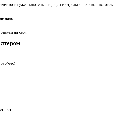
отчетности уже включеныв тарифы и отдельно не оплачиваются.
 не надо
возьмем на себя
алтером
руб/мес)
етности