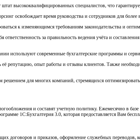
 штат высококвалифицированных специалистов, что гарантирует 
орсинг освобождает время руководства и сотрудников для более
роваться к изменяющимся требованиям законодательства и оптими
я ответственность за правильность ведения учёта и составления
нии используют современные бухгалтерские программы и сервис
её репутацию, опыт работы и отзывы клиентов. Также необходим
ым решением для многих компаний, стремящихся оптимизировать 
гообложения и составят учетную политику. Ежемесячно в базе 
ограмме 1С:Бухгалтерия 3.0, которая предоставляется Вам беспл
их договоров и приказов, оформление служебных переводов, ком