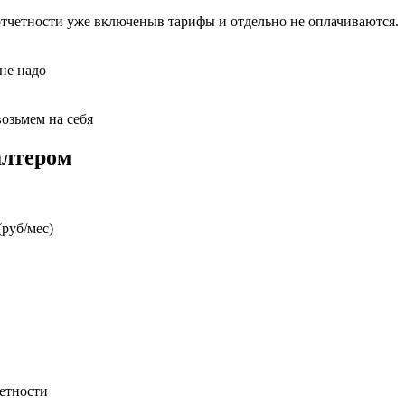
отчетности уже включеныв тарифы и отдельно не оплачиваются.
 не надо
возьмем на себя
алтером
руб/мес)
етности