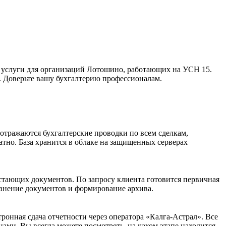
е услуги для организаций Лотошино, работающих на УСН 15.
. Доверьте вашу бухгалтерию профессионалам.
отражаются бухгалтерские проводки по всем сделкам,
атно. База хранится в облаке на защищенных серверах
остающих документов. По запросу клиента готовится первичная
ранение документов и формирование архива.
ронная сдача отчетности через оператора «Калга-Астрал». Все
нами. Вы всегда можете посмотреть, на каком этапе находится