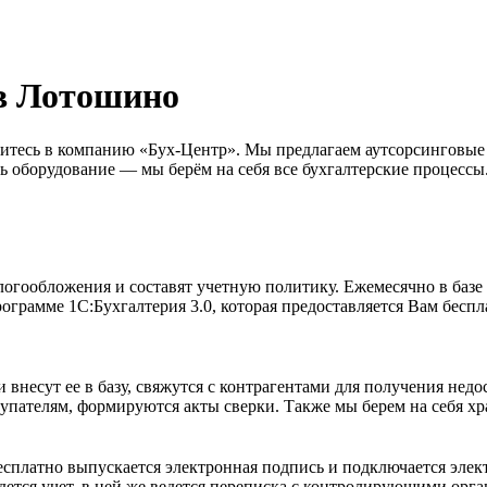
 в Лотошино
атитесь в компанию «Бух-Центр». Мы предлагаем аутсорсинговы
ь оборудование — мы берём на себя все бухгалтерские процессы
гообложения и составят учетную политику. Ежемесячно в базе 
ограмме 1С:Бухгалтерия 3.0, которая предоставляется Вам беспл
внесут ее в базу, свяжутся с контрагентами для получения нед
упателям, формируются акты сверки. Также мы берем на себя х
сплатно выпускается электронная подпись и подключается элект
дется учет, в ней же ведется переписка с контролирующими орга