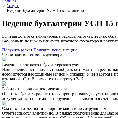
Главная
Услуги
Ведение бухгалтерии УСН 15 в Лотошино
Ведение бухгалтерии УСН 15
Если вы хотите оптимизировать расходы на бухгалтерию, обр
Вам больше не нужно нанимать штатного бухгалтера и покупат
Получить расчет
Получить консультацию
Что входит в стоимость договора
Ведение налогового и бухгалтерского учета
Наши специалисты помогут подобрать оптимальный режим нало
формируются необходимые записи и справки. Учет ведется в пр
компании 1С, и Вы имеете к ней доступ 24/7.
Работа с первичной документацией
Опытные бухгалтера-операторы проверят вашу документацию и 
документация и платежные поручения, выставляются счета пок
Сдача всей отчетности по организации и по сотрудникам
Отчеты сдаются электронно. В рамках обслуживания для Вас бе
отчеты сдаются из программы 1С:Бухгалтерия 3.0, в которой ве