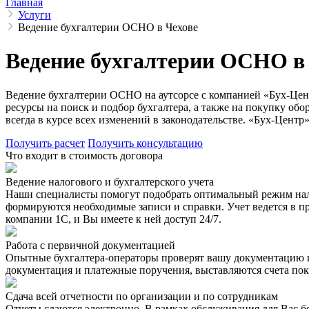
Главная
Услуги
Ведение бухгалтерии ОСНО в Чехове
Ведение бухгалтерии ОСНО в
Ведение бухгалтерии ОСНО на аутсорсе с компанией «Бух-Цент
ресурсы на поиск и подбор бухгалтера, а также на покупку об
всегда в курсе всех изменений в законодательстве. «Бух-Центр
Получить расчет
Получить консультацию
Что входит в стоимость договора
Ведение налогового и бухгалтерского учета
Наши специалисты помогут подобрать оптимальный режим нало
формируются необходимые записи и справки. Учет ведется в пр
компании 1С, и Вы имеете к ней доступ 24/7.
Работа с первичной документацией
Опытные бухгалтера-операторы проверят вашу документацию и 
документация и платежные поручения, выставляются счета пок
Сдача всей отчетности по организации и по сотрудникам
Отчеты сдаются электронно. В рамках обслуживания для Вас бе