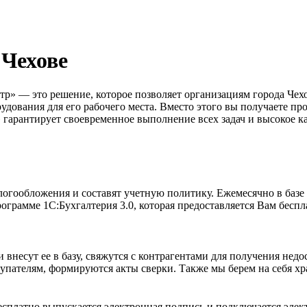
 Чехове
р» — это решение, которое позволяет организациям города Чехо
орудования для его рабочего места. Вместо этого вы получаете
» гарантирует своевременное выполнение всех задач и высокое ка
гообложения и составят учетную политику. Ежемесячно в базе 
ограмме 1С:Бухгалтерия 3.0, которая предоставляется Вам беспл
внесут ее в базу, свяжутся с контрагентами для получения нед
упателям, формируются акты сверки. Также мы берем на себя х
сплатно выпускается электронная подпись и подключается элект