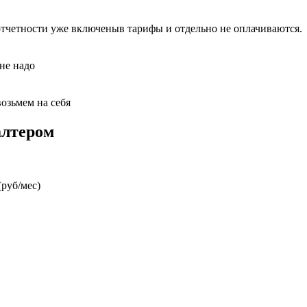
отчетности уже включеныв тарифы и отдельно не оплачиваются.
 не надо
возьмем на себя
алтером
руб/мес)