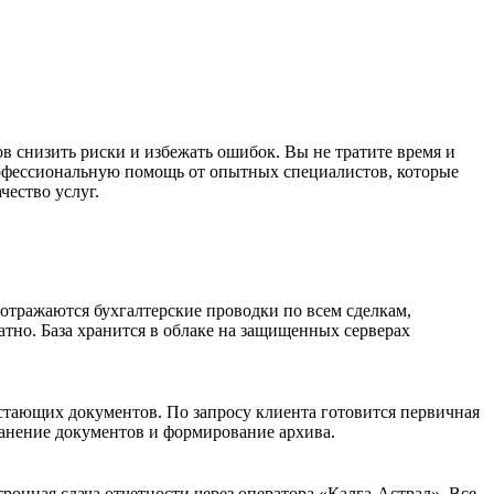
в снизить риски и избежать ошибок. Вы не тратите время и
 профессиональную помощь от опытных специалистов, которые
чество услуг.
отражаются бухгалтерские проводки по всем сделкам,
атно. База хранится в облаке на защищенных серверах
остающих документов. По запросу клиента готовится первичная
ранение документов и формирование архива.
ронная сдача отчетности через оператора «Калга-Астрал». Все