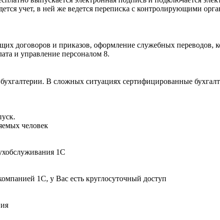
дется учет, в ней же ведется переписка с контролирующими орга
их договоров и приказов, оформление служебных переводов, ком
лата и управление персоналом 8.
ухгалтерии. В сложных ситуациях сертифицированные бухгалтер
пуск.
няемых человек
бухобслуживания 1С
компанией 1С, у Вас есть круглосуточный доступ
вия