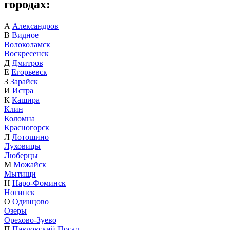
городах:
А
Александров
В
Видное
Волоколамск
Воскресенск
Д
Дмитров
Е
Егорьевск
З
Зарайск
И
Истра
К
Кашира
Клин
Коломна
Красногорск
Л
Лотошино
Луховицы
Люберцы
М
Можайск
Мытищи
Н
Наро-Фоминск
Ногинск
О
Одинцово
Озеры
Орехово-Зуево
П
Павловский Посад