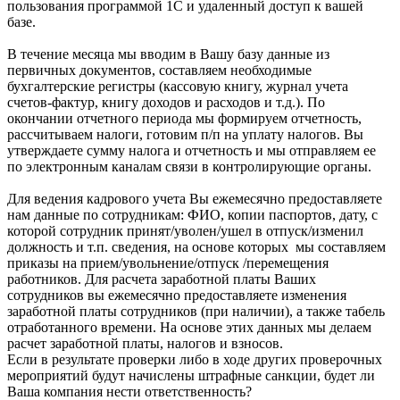
пользования программой 1С и удаленный доступ к вашей
базе.
В течение месяца мы вводим в Вашу базу данные из
первичных документов, составляем необходимые
бухгалтерские регистры (кассовую книгу, журнал учета
счетов-фактур, книгу доходов и расходов и т.д.). По
окончании отчетного периода мы формируем отчетность,
рассчитываем налоги, готовим п/п на уплату налогов. Вы
утверждаете сумму налога и отчетность и мы отправляем ее
по электронным каналам связи в контролирующие органы.
Для ведения кадрового учета Вы ежемесячно предоставляете
нам данные по сотрудникам: ФИО, копии паспортов, дату, с
которой сотрудник принят/уволен/ушел в отпуск/изменил
должность и т.п. сведения, на основе которых мы составляем
приказы на прием/увольнение/отпуск /перемещения
работников. Для расчета заработной платы Ваших
сотрудников вы ежемесячно предоставляете изменения
заработной платы сотрудников (при наличии), а также табель
отработанного времени. На основе этих данных мы делаем
расчет заработной платы, налогов и взносов.
Если в результате проверки либо в ходе других проверочных
мероприятий будут начислены штрафные санкции, будет ли
Ваша компания нести ответственность?