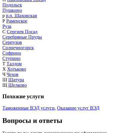
Подольск
Пушкино
р
р.п. Шаховская
Р
Раменское
Руза
С
Сергиев Посад
Серебряные Пруды
Серпухов
Солнечногорск
Софрино
Ступино
Т
Талдом
Х
Хотьково
Ч
Чехов
Ш
Шатура
Щ
Щелково
Похожие услуги
Таможенные ВЭД услуги
,
Оказание услуг ВЭД
Вопросы и ответы