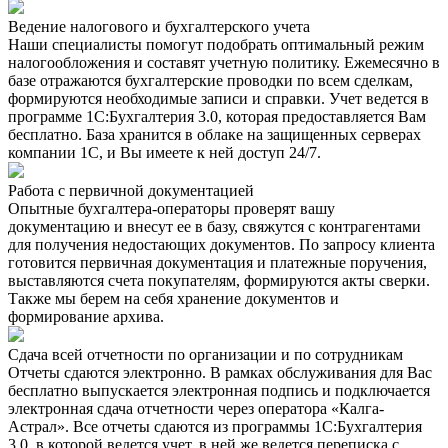
Ведение налогового и бухгалтерского учета
Наши специалисты помогут подобрать оптимальный режим
налогообложения и составят учетную политику. Ежемесячно в
базе отражаются бухгалтерские проводки по всем сделкам,
формируются необходимые записи и справки. Учет ведется в
программе 1С:Бухгалтерия 3.0, которая предоставляется Вам
бесплатно. База хранится в облаке на защищенных серверах
компании 1С, и Вы имеете к ней доступ 24/7.
Работа с первичной документацией
Опытные бухгалтера-операторы проверят вашу
документацию и внесут ее в базу, свяжутся с контрагентами
для получения недостающих документов. По запросу клиента
готовится первичная документация и платежные поручения,
выставляются счета покупателям, формируются акты сверки.
Также мы берем на себя хранение документов и
формирование архива.
Сдача всей отчетности по организации и по сотрудникам
Отчеты сдаются электронно. В рамках обслуживания для Вас
бесплатно выпускается электронная подпись и подключается
электронная сдача отчетности через оператора «Калга-
Астрал». Все отчеты сдаются из программы 1С:Бухгалтерия
3.0, в которой ведется учет, в ней же ведется переписка с