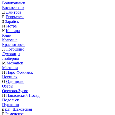
Волоколамск
Воскресенск
Д
Дмитров
Е
Егорьевск
З
Зарайск
И
Истра
К
Кашира
Клин
Коломна
Красногорск
Л
Лотошино
Луховицы
Люберцы
М
Можайск
Мытищи
Н
Наро-Фоминск
Ногинск
О
Одинцово
Озеры
Орехово-Зуево
П
Павловский Посад
Подольск
Пушкино
р
р.п. Шаховская
Р
Раменское