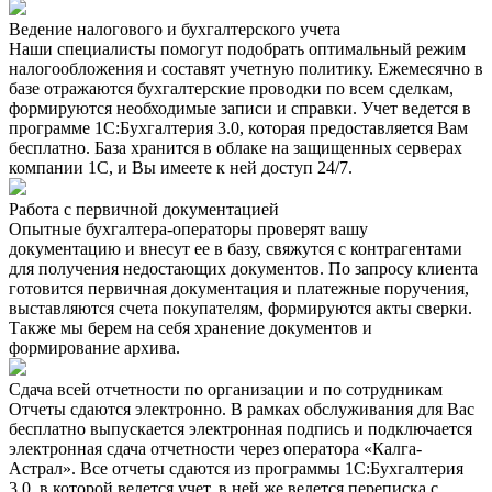
Ведение налогового и бухгалтерского учета
Наши специалисты помогут подобрать оптимальный режим
налогообложения и составят учетную политику. Ежемесячно в
базе отражаются бухгалтерские проводки по всем сделкам,
формируются необходимые записи и справки. Учет ведется в
программе 1С:Бухгалтерия 3.0, которая предоставляется Вам
бесплатно. База хранится в облаке на защищенных серверах
компании 1С, и Вы имеете к ней доступ 24/7.
Работа с первичной документацией
Опытные бухгалтера-операторы проверят вашу
документацию и внесут ее в базу, свяжутся с контрагентами
для получения недостающих документов. По запросу клиента
готовится первичная документация и платежные поручения,
выставляются счета покупателям, формируются акты сверки.
Также мы берем на себя хранение документов и
формирование архива.
Сдача всей отчетности по организации и по сотрудникам
Отчеты сдаются электронно. В рамках обслуживания для Вас
бесплатно выпускается электронная подпись и подключается
электронная сдача отчетности через оператора «Калга-
Астрал». Все отчеты сдаются из программы 1С:Бухгалтерия
3.0, в которой ведется учет, в ней же ведется переписка с