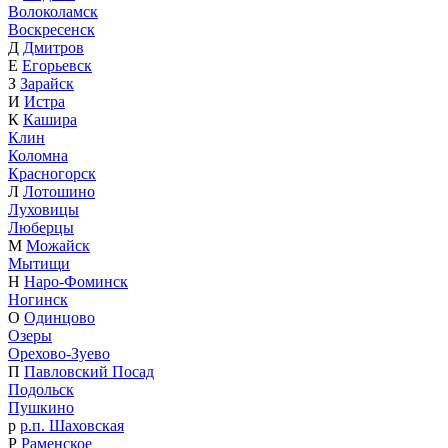
Волоколамск
Воскресенск
Д
Дмитров
Е
Егорьевск
З
Зарайск
И
Истра
К
Кашира
Клин
Коломна
Красногорск
Л
Лотошино
Луховицы
Люберцы
М
Можайск
Мытищи
Н
Наро-Фоминск
Ногинск
О
Одинцово
Озеры
Орехово-Зуево
П
Павловский Посад
Подольск
Пушкино
р
р.п. Шаховская
Р
Раменское