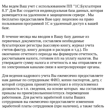
Мы ведем Ваш учет с использованием ПП "1С:Бухгалтерия
8.3" Для Вас создается индивидуальная база данных, которая
размещается на удаленном и защищенном сервере . Мы
бесплатно предоставляем Вам одну лицензию на право
пользования программой 1С и удаленный доступ к вашей
базе.
В течение месяца мы вводим в Вашу базу данные из
первичных документов, составляем необходимые
бухгалтерские регистры (кассовую книгу, журнал учета
счетов-фактур, книгу доходов и расходов и т.д.). По
окончании отчетного периода мы формируем отчетность,
рассчитываем налоги, готовим п/п на уплату налогов. Вы
утверждаете сумму налога и отчетность и мы отправляем ее
по электронным каналам связи в контролирующие органы.
Для ведения кадрового учета Вы ежемесячно предоставляете
нам данные по сотрудникам: ФИО, копии паспортов, дату, с
которой сотрудник принят/уволен/ушел в отпуск/изменил
должность и т.п. сведения, на основе которых мы составляем
приказы на прием/увольнение/отпуск /перемещения
работников. Для расчета заработной платы Ваших
сотрудников вы ежемесячно предоставляете изменения
заработной платы сотрудников (при наличии), а также табель