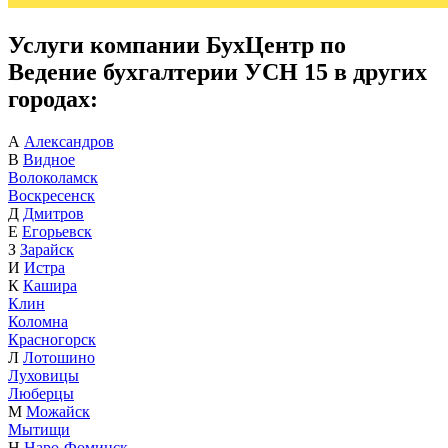
Услуги компании БухЦентр по
Ведение бухгалтерии УСН 15 в других
городах:
А
Александров
В
Видное
Волоколамск
Воскресенск
Д
Дмитров
Е
Егорьевск
З
Зарайск
И
Истра
К
Кашира
Клин
Коломна
Красногорск
Л
Лотошино
Луховицы
Люберцы
М
Можайск
Мытищи
Н
Наро-Фоминск