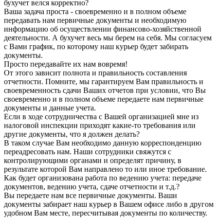
бухучет велся корректно?
Ваша задача проста - своевременно и в полном объеме
передавать нам первичные документы и необходимую
информацию об осуществлении финансово-хозяйственной
деятельности. А бухучет весь мы берем на себя. Мы согласуем
с Вами график, по которому наш курьер будет забирать
документы.
Просто передавайте их нам вовремя!
От этого зависит полнота и правильность составления
отчетности. Помните, мы гарантируем Вам правильность и
своевременность сдачи Ваших отчетов при условии, что Вы
своевременно и в полном объеме передаете нам первичные
документы и данные учета.
Если в ходе сотрудничества с Вашей организацией мне из
налоговой инспекции приходят какие-то требования или
другие документы, что я должен делать?
В таком случае Вам необходимо данную корреспонденцию
переадресовать нам. Наши сотрудники свяжутся с
контролирующими органами и определят причину, в
результате которой Вам направлено то или иное требование.
Как будет организована работа по ведению учета: передаче
документов, ведению учета, сдаче отчетности и т.д.?
Вы передаете нам все первичные документы. Ваши
документы забирает наш курьер в Вашем офисе либо в другом
удобном Вам месте, пересчитывая документы по количеству.