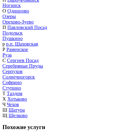
Ногинск
О
Одинцово
Озеры
Орехово-Зуево
П
Павловский Посад
Подольск
Пушкино
р
р.п. Шаховская
Р
Раменское
Руза
С
Сергиев Посад
Серебряные Пруды
Серпухов
Солнечногорск
Софрино
Ступино
Т
Талдом
Х
Хотьково
Ч
Чехов
Ш
Шатура
Щ
Щелково
Похожие услуги