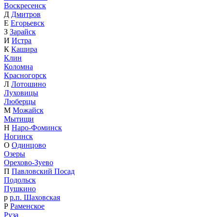
Воскресенск
Д
Дмитров
Е
Егорьевск
З
Зарайск
И
Истра
К
Кашира
Клин
Коломна
Красногорск
Л
Лотошино
Луховицы
Люберцы
М
Можайск
Мытищи
Н
Наро-Фоминск
Ногинск
О
Одинцово
Озеры
Орехово-Зуево
П
Павловский Посад
Подольск
Пушкино
р
р.п. Шаховская
Р
Раменское
Руза