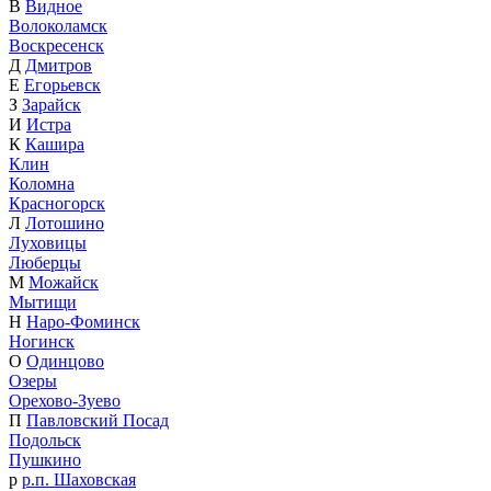
В
Видное
Волоколамск
Воскресенск
Д
Дмитров
Е
Егорьевск
З
Зарайск
И
Истра
К
Кашира
Клин
Коломна
Красногорск
Л
Лотошино
Луховицы
Люберцы
М
Можайск
Мытищи
Н
Наро-Фоминск
Ногинск
О
Одинцово
Озеры
Орехово-Зуево
П
Павловский Посад
Подольск
Пушкино
р
р.п. Шаховская