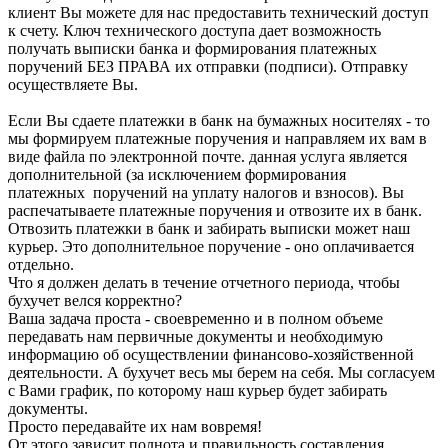
клиент Вы можете для нас предоставить технический доступ
к счету. Ключ технического доступа дает возможность
получать выписки банка и формирования платежных
поручений БЕЗ ПРАВА их отправки (подписи). Отправку
осуществляете Вы.
Если Вы сдаете платежки в банк на бумажных носителях - то
мы формируем платежные поручения и направляем их вам в
виде файла по электронной почте. данная услуга является
дополнительной (за исключением формирования
платежных поручений на уплату налогов и взносов). Вы
распечатываете платежные поручения и отвозите их в банк.
Отвозить платежки в банк и забирать выписки может наш
курьер. Это дополнительное поручение - оно оплачивается
отдельно.
Что я должен делать в течение отчетного периода, чтобы
бухучет велся корректно?
Ваша задача проста - своевременно и в полном объеме
передавать нам первичные документы и необходимую
информацию об осуществлении финансово-хозяйственной
деятельности. А бухучет весь мы берем на себя. Мы согласуем
с Вами график, по которому наш курьер будет забирать
документы.
Просто передавайте их нам вовремя!
От этого зависит полнота и правильность составления