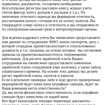
первичных документов, составляем необходимые
бухгалтерские регистры (кассовую книгу, журнал учета
счетов-фактур, книгу доходов и расходов и т.д.). По
окончании отчетного периода мы формируем отчетность,
рассчитываем налоги, готовим п/п на уплату налогов. Вы
утверждаете сумму налога и отчетность и мы отправляем ее
по электронным каналам связи в контролирующие органы.
Для ведения кадрового учета Вы ежемесячно предоставляете
нам данные по сотрудникам: ФИО, копии паспортов, дату, с
которой сотрудник принят/уволен/ушел в отпуск/изменил
должность и т.п. сведения, на основе которых мы составляем
приказы на прием/увольнение/отпуск /перемещения
работников. Для расчета заработной платы Ваших
сотрудников вы ежемесячно предоставляете изменения
заработной платы сотрудников (при наличии), а также табель
отработанного времени. На основе этих данных мы делаем
расчет заработной платы, налогов и взносов.
Если в результате проверки либо в ходе других проверочных
мероприятий будут начислены штрафные санкции, будет ли
Ваша компания нести ответственность?
Да, мы несем финансовую ответственность, если штрафные
санкции будут начислены по нашей вине.
Кто будет выписывать текущие первичные документы -