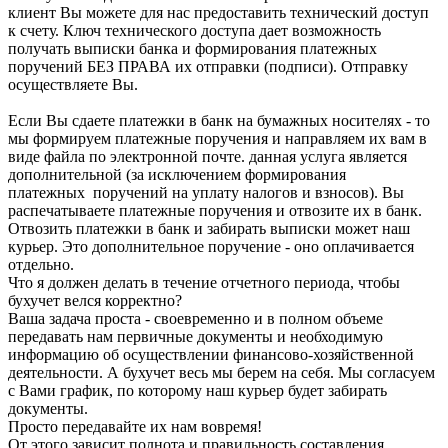
клиент Вы можете для нас предоставить технический доступ
к счету. Ключ технического доступа дает возможность
получать выписки банка и формирования платежных
поручений БЕЗ ПРАВА их отправки (подписи). Отправку
осуществляете Вы.
Если Вы сдаете платежки в банк на бумажных носителях - то
мы формируем платежные поручения и направляем их вам в
виде файла по электронной почте. данная услуга является
дополнительной (за исключением формирования
платежных поручений на уплату налогов и взносов). Вы
распечатываете платежные поручения и отвозите их в банк.
Отвозить платежки в банк и забирать выписки может наш
курьер. Это дополнительное поручение - оно оплачивается
отдельно.
Что я должен делать в течение отчетного периода, чтобы
бухучет велся корректно?
Ваша задача проста - своевременно и в полном объеме
передавать нам первичные документы и необходимую
информацию об осуществлении финансово-хозяйственной
деятельности. А бухучет весь мы берем на себя. Мы согласуем
с Вами график, по которому наш курьер будет забирать
документы.
Просто передавайте их нам вовремя!
От этого зависит полнота и правильность составления