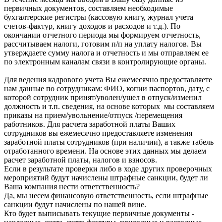
первичных документов, составляем необходимые
бухгалтерские регистры (кассовую книгу, журнал учета
счетов-фактур, книгу доходов и расходов и т.д.). По
окончании отчетного периода мы формируем отчетность,
рассчитываем налоги, готовим п/п на уплату налогов. Вы
утверждаете сумму налога и отчетность и мы отправляем ее
по электронным каналам связи в контролирующие органы.
Для ведения кадрового учета Вы ежемесячно предоставляете
нам данные по сотрудникам: ФИО, копии паспортов, дату, с
которой сотрудник принят/уволен/ушел в отпуск/изменил
должность и т.п. сведения, на основе которых мы составляем
приказы на прием/увольнение/отпуск /перемещения
работников. Для расчета заработной платы Ваших
сотрудников вы ежемесячно предоставляете изменения
заработной платы сотрудников (при наличии), а также табель
отработанного времени. На основе этих данных мы делаем
расчет заработной платы, налогов и взносов.
Если в результате проверки либо в ходе других проверочных
мероприятий будут начислены штрафные санкции, будет ли
Ваша компания нести ответственность?
Да, мы несем финансовую ответственность, если штрафные
санкции будут начислены по нашей вине.
Кто будет выписывать текущие первичные документы -