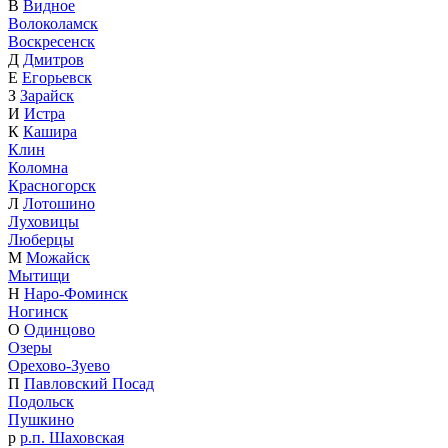
В
Видное
Волоколамск
Воскресенск
Д
Дмитров
Е
Егорьевск
З
Зарайск
И
Истра
К
Кашира
Клин
Коломна
Красногорск
Л
Лотошино
Луховицы
Люберцы
М
Можайск
Мытищи
Н
Наро-Фоминск
Ногинск
О
Одинцово
Озеры
Орехово-Зуево
П
Павловский Посад
Подольск
Пушкино
р
р.п. Шаховская