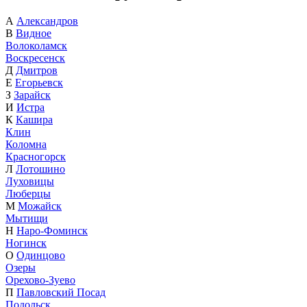
А
Александров
В
Видное
Волоколамск
Воскресенск
Д
Дмитров
Е
Егорьевск
З
Зарайск
И
Истра
К
Кашира
Клин
Коломна
Красногорск
Л
Лотошино
Луховицы
Люберцы
М
Можайск
Мытищи
Н
Наро-Фоминск
Ногинск
О
Одинцово
Озеры
Орехово-Зуево
П
Павловский Посад
Подольск