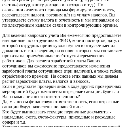
счетов-фактур, книгу доходов и расходов и т.д.). По
окончании отчетного периода мы формируем отчетность,
рассчитываем налоги, готовим п/п на уплату налогов. Вы
утверждаете сумму налога и отчетность и мы отправляем ее
по электронным каналам связи в контролирующие органы.
Для ведения кадрового учета Вы ежемесячно предоставляете
нам данные по сотрудникам: ФИО, копии паспортов, дату, с
которой сотрудник принят/уволен/ушел в отпуск/изменил
должность и т.п. сведения, на основе которых мы составляем
приказы на прием/увольнение/отпуск /перемещения
работников. Для расчета заработной платы Ваших
сотрудников вы ежемесячно предоставляете изменения
заработной платы сотрудников (при наличии), а также табель
отработанного времени. На основе этих данных мы делаем
расчет заработной платы, налогов и взносов.
Если в результате проверки либо в ходе других проверочных
мероприятий будут начислены штрафные санкции, будет ли
Ваша компания нести ответственность?
Да, мы несем финансовую ответственность, если штрафные
санкции будут начислены по нашей вине.
Кто будет выписывать текущие первичные документы -
накладные, счета, счета-фактуры, приходные и расходные
ордера и т.д.