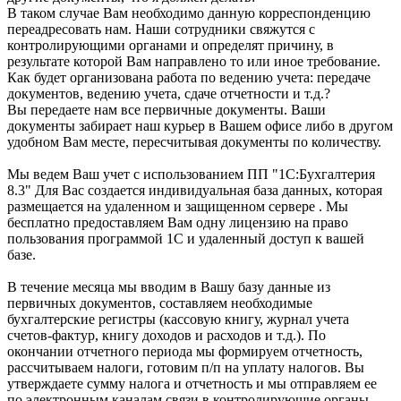
В таком случае Вам необходимо данную корреспонденцию
переадресовать нам. Наши сотрудники свяжутся с
контролирующими органами и определят причину, в
результате которой Вам направлено то или иное требование.
Как будет организована работа по ведению учета: передаче
документов, ведению учета, сдаче отчетности и т.д.?
Вы передаете нам все первичные документы. Ваши
документы забирает наш курьер в Вашем офисе либо в другом
удобном Вам месте, пересчитывая документы по количеству.
Мы ведем Ваш учет с использованием ПП "1С:Бухгалтерия
8.3" Для Вас создается индивидуальная база данных, которая
размещается на удаленном и защищенном сервере . Мы
бесплатно предоставляем Вам одну лицензию на право
пользования программой 1С и удаленный доступ к вашей
базе.
В течение месяца мы вводим в Вашу базу данные из
первичных документов, составляем необходимые
бухгалтерские регистры (кассовую книгу, журнал учета
счетов-фактур, книгу доходов и расходов и т.д.). По
окончании отчетного периода мы формируем отчетность,
рассчитываем налоги, готовим п/п на уплату налогов. Вы
утверждаете сумму налога и отчетность и мы отправляем ее
по электронным каналам связи в контролирующие органы.