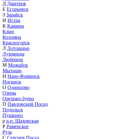
Д
Дмитров
Е
Егорьевск
З
Зарайск
И
Истра
К
Кашира
Клин
Коломна
Красногорск
Л
Лотошино
Луховицы
Люберцы
М
Можайск
Мытищи
Н
Наро-Фоминск
Ногинск
О
Одинцово
Озеры
Орехово-Зуево
П
Павловский Посад
Подольск
Пушкино
р
р.п. Шаховская
Р
Раменское
Руза
С
Сергиев Посад