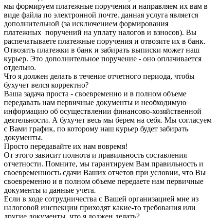
мы формируем платежные поручения и направляем их вам в
виде файла по электронной почте. данная услуга является
дополнительной (за исключением формирования
платежных поручений на уплату налогов и взносов). Вы
распечатываете платежные поручения и отвозите их в банк.
Отвозить платежки в банк и забирать выписки может наш
курьер. Это дополнительное поручение - оно оплачивается
отдельно.
Что я должен делать в течение отчетного периода, чтобы
бухучет велся корректно?
Ваша задача проста - своевременно и в полном объеме
передавать нам первичные документы и необходимую
информацию об осуществлении финансово-хозяйственной
деятельности. А бухучет весь мы берем на себя. Мы согласуем
с Вами график, по которому наш курьер будет забирать
документы.
Просто передавайте их нам вовремя!
От этого зависит полнота и правильность составления
отчетности. Помните, мы гарантируем Вам правильность и
своевременность сдачи Ваших отчетов при условии, что Вы
своевременно и в полном объеме передаете нам первичные
документы и данные учета.
Если в ходе сотрудничества с Вашей организацией мне из
налоговой инспекции приходят какие-то требования или
другие документы, что я должен делать?