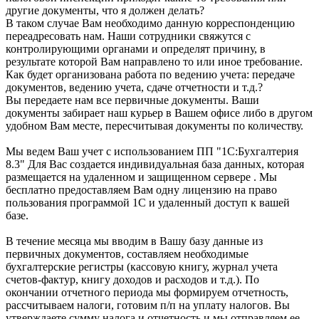
другие документы, что я должен делать?
В таком случае Вам необходимо данную корреспонденцию
переадресовать нам. Наши сотрудники свяжутся с
контролирующими органами и определят причину, в
результате которой Вам направлено то или иное требование.
Как будет организована работа по ведению учета: передаче
документов, ведению учета, сдаче отчетности и т.д.?
Вы передаете нам все первичные документы. Ваши
документы забирает наш курьер в Вашем офисе либо в другом
удобном Вам месте, пересчитывая документы по количеству.
Мы ведем Ваш учет с использованием ПП "1С:Бухгалтерия
8.3" Для Вас создается индивидуальная база данных, которая
размещается на удаленном и защищенном сервере . Мы
бесплатно предоставляем Вам одну лицензию на право
пользования программой 1С и удаленный доступ к вашей
базе.
В течение месяца мы вводим в Вашу базу данные из
первичных документов, составляем необходимые
бухгалтерские регистры (кассовую книгу, журнал учета
счетов-фактур, книгу доходов и расходов и т.д.). По
окончании отчетного периода мы формируем отчетность,
рассчитываем налоги, готовим п/п на уплату налогов. Вы
утверждаете сумму налога и отчетность и мы отправляем ее