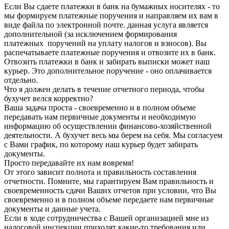
Если Вы сдаете платежки в банк на бумажных носителях - то
мы формируем платежные поручения и направляем их вам в
виде файла по электронной почте. данная услуга является
дополнительной (за исключением формирования
платежных поручений на уплату налогов и взносов). Вы
распечатываете платежные поручения и отвозите их в банк.
Отвозить платежки в банк и забирать выписки может наш
курьер. Это дополнительное поручение - оно оплачивается
отдельно.
Что я должен делать в течение отчетного периода, чтобы
бухучет велся корректно?
Ваша задача проста - своевременно и в полном объеме
передавать нам первичные документы и необходимую
информацию об осуществлении финансово-хозяйственной
деятельности. А бухучет весь мы берем на себя. Мы согласуем
с Вами график, по которому наш курьер будет забирать
документы.
Просто передавайте их нам вовремя!
От этого зависит полнота и правильность составления
отчетности. Помните, мы гарантируем Вам правильность и
своевременность сдачи Ваших отчетов при условии, что Вы
своевременно и в полном объеме передаете нам первичные
документы и данные учета.
Если в ходе сотрудничества с Вашей организацией мне из
налоговой инспекции приходят какие-то требования или