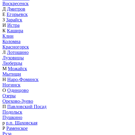
Воскресенск
Д
Дмитров
Е
Егорьевск
З
Зарайск
И
Истра
К
Кашира
Клин
Коломна
Красногорск
Л
Лотошино
Луховицы
Люберцы
М
Можайск
Мытищи
Н
Наро-Фоминск
Ногинск
О
Одинцово
Озеры
Орехово-Зуево
П
Павловский Посад
Подольск
Пушкино
р
р.п. Шаховская
Р
Раменское
Руза