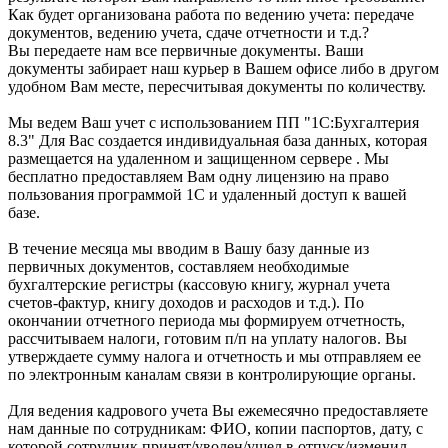
Как будет организована работа по ведению учета: передаче
документов, ведению учета, сдаче отчетности и т.д.?
Вы передаете нам все первичные документы. Ваши
документы забирает наш курьер в Вашем офисе либо в другом
удобном Вам месте, пересчитывая документы по количеству.
Мы ведем Ваш учет с использованием ПП "1С:Бухгалтерия
8.3" Для Вас создается индивидуальная база данных, которая
размещается на удаленном и защищенном сервере . Мы
бесплатно предоставляем Вам одну лицензию на право
пользования программой 1С и удаленный доступ к вашей
базе.
В течение месяца мы вводим в Вашу базу данные из
первичных документов, составляем необходимые
бухгалтерские регистры (кассовую книгу, журнал учета
счетов-фактур, книгу доходов и расходов и т.д.). По
окончании отчетного периода мы формируем отчетность,
рассчитываем налоги, готовим п/п на уплату налогов. Вы
утверждаете сумму налога и отчетность и мы отправляем ее
по электронным каналам связи в контролирующие органы.
Для ведения кадрового учета Вы ежемесячно предоставляете
нам данные по сотрудникам: ФИО, копии паспортов, дату, с
которой сотрудник принят/уволен/ушел в отпуск/изменил