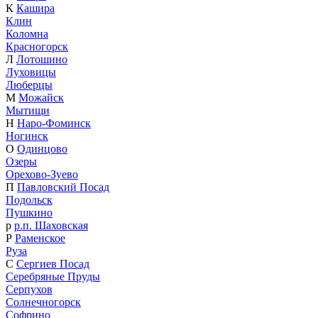
К
Кашира
Клин
Коломна
Красногорск
Л
Лотошино
Луховицы
Люберцы
М
Можайск
Мытищи
Н
Наро-Фоминск
Ногинск
О
Одинцово
Озеры
Орехово-Зуево
П
Павловский Посад
Подольск
Пушкино
р
р.п. Шаховская
Р
Раменское
Руза
С
Сергиев Посад
Серебряные Пруды
Серпухов
Солнечногорск
Софрино