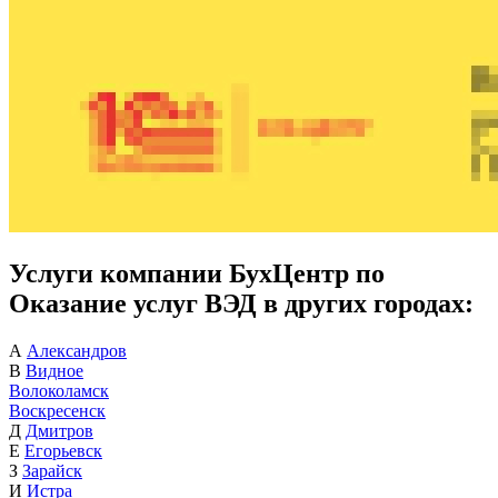
Услуги компании БухЦентр по
Оказание услуг ВЭД в других городах:
А
Александров
В
Видное
Волоколамск
Воскресенск
Д
Дмитров
Е
Егорьевск
З
Зарайск
И
Истра