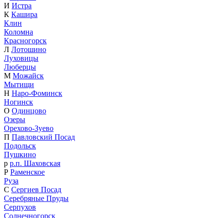
И
Истра
К
Кашира
Клин
Коломна
Красногорск
Л
Лотошино
Луховицы
Люберцы
М
Можайск
Мытищи
Н
Наро-Фоминск
Ногинск
О
Одинцово
Озеры
Орехово-Зуево
П
Павловский Посад
Подольск
Пушкино
р
р.п. Шаховская
Р
Раменское
Руза
С
Сергиев Посад
Серебряные Пруды
Серпухов
Солнечногорск