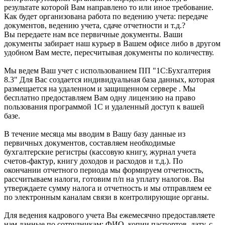
результате которой Вам направлено то или иное требование.
Как будет организована работа по ведению учета: передаче
документов, ведению учета, сдаче отчетности и т.д.?
Вы передаете нам все первичные документы. Ваши
документы забирает наш курьер в Вашем офисе либо в другом
удобном Вам месте, пересчитывая документы по количеству.
Мы ведем Ваш учет с использованием ПП "1С:Бухгалтерия
8.3" Для Вас создается индивидуальная база данных, которая
размещается на удаленном и защищенном сервере . Мы
бесплатно предоставляем Вам одну лицензию на право
пользования программой 1С и удаленный доступ к вашей
базе.
В течение месяца мы вводим в Вашу базу данные из
первичных документов, составляем необходимые
бухгалтерские регистры (кассовую книгу, журнал учета
счетов-фактур, книгу доходов и расходов и т.д.). По
окончании отчетного периода мы формируем отчетность,
рассчитываем налоги, готовим п/п на уплату налогов. Вы
утверждаете сумму налога и отчетность и мы отправляем ее
по электронным каналам связи в контролирующие органы.
Для ведения кадрового учета Вы ежемесячно предоставляете
нам данные по сотрудникам: ФИО, копии паспортов, дату, с