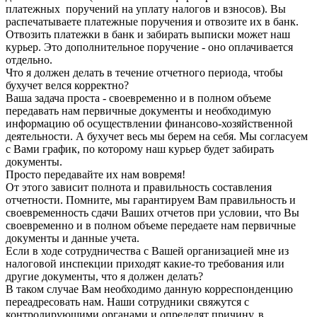
платежных поручений на уплату налогов и взносов). Вы
распечатываете платежные поручения и отвозите их в банк.
Отвозить платежки в банк и забирать выписки может наш
курьер. Это дополнительное поручение - оно оплачивается
отдельно.
Что я должен делать в течение отчетного периода, чтобы
бухучет велся корректно?
Ваша задача проста - своевременно и в полном объеме
передавать нам первичные документы и необходимую
информацию об осуществлении финансово-хозяйственной
деятельности. А бухучет весь мы берем на себя. Мы согласуем
с Вами график, по которому наш курьер будет забирать
документы.
Просто передавайте их нам вовремя!
От этого зависит полнота и правильность составления
отчетности. Помните, мы гарантируем Вам правильность и
своевременность сдачи Ваших отчетов при условии, что Вы
своевременно и в полном объеме передаете нам первичные
документы и данные учета.
Если в ходе сотрудничества с Вашей организацией мне из
налоговой инспекции приходят какие-то требования или
другие документы, что я должен делать?
В таком случае Вам необходимо данную корреспонденцию
переадресовать нам. Наши сотрудники свяжутся с
контролирующими органами и определят причину, в