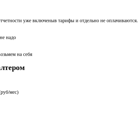
отчетности уже включеныв тарифы и отдельно не оплачиваются.
 не надо
возьмем на себя
алтером
руб/мес)