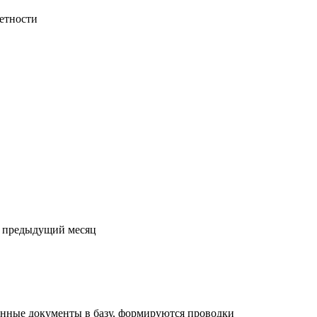
етности
а предыдущий месяц
енные документы в базу, формируются проводки