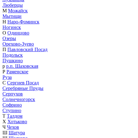
Люберцы
М
Можайск
Мытищи
Н
Наро-Фоминск
Ногинск
О
Одинцово
Озеры
Орехово-Зуево
П
Павловский Посад
Подольск
Пушкино
р
р.п. Шаховская
Р
Раменское
Руза
С
Сергиев Посад
Серебряные Пруды
Серпухов
Солнечногорск
Софрино
Ступино
Т
Талдом
Х
Хотьково
Ч
Чехов
Ш
Шатура