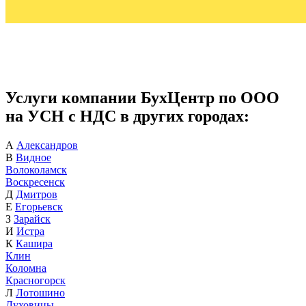
Услуги компании БухЦентр по ООО
на УСН с НДС в других городах:
А
Александров
В
Видное
Волоколамск
Воскресенск
Д
Дмитров
Е
Егорьевск
З
Зарайск
И
Истра
К
Кашира
Клин
Коломна
Красногорск
Л
Лотошино
Луховицы