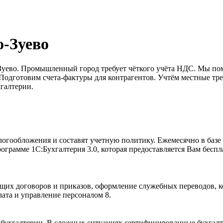
-Зуево
ево. Промышленный город требует чёткого учёта НДС. Мы помож
Подготовим счета-фактуры для контрагентов. Учтём местные тре
галтерии.
гообложения и составят учетную политику. Ежемесячно в базе 
ограмме 1С:Бухгалтерия 3.0, которая предоставляется Вам беспл
их договоров и приказов, оформление служебных переводов, ком
лата и управление персоналом 8.
ухгалтерии. В сложных ситуациях сертифицированные бухгалтер