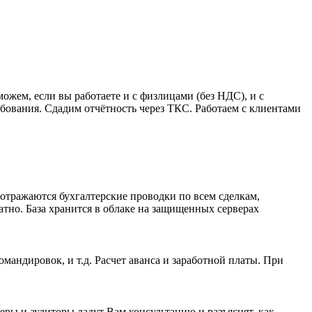
ем, если вы работаете и с физлицами (без НДС), и с
бования. Сдадим отчётность через ТКС. Работаем с клиентами
отражаются бухгалтерские проводки по всем сделкам,
атно. База хранится в облаке на защищенных серверах
андировок, и т.д. Расчет аванса и заработной платы. При
ы и аудиторы дадут Вам консультацию и разъяснят, как