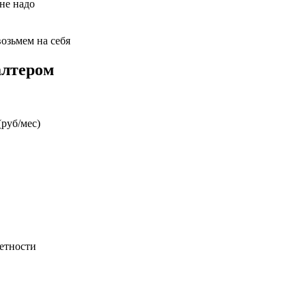
 не надо
возьмем на себя
алтером
руб/мес)
етности