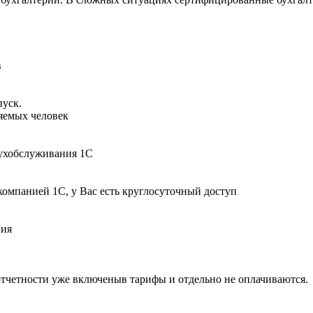
в
пуск.
няемых человек
бухобслуживания 1С
компанией 1С, у Вас есть круглосуточный доступ
вия
отчетности уже включеныв тарифы и отдельно не оплачиваются.