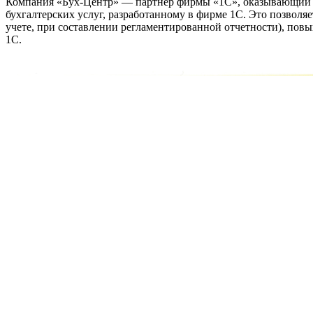
Компания «Бух-Центр» — партнер фирмы «1С», оказывающий б
бухгалтерских услуг, разработанному в фирме 1С. Это позволя
учете, при составлении регламентированной отчетности), пов
1С.