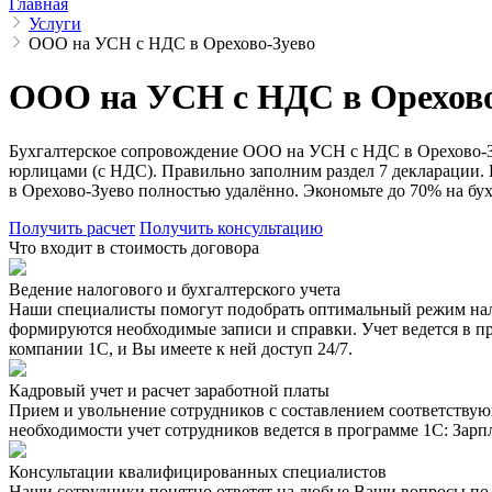
Главная
Услуги
ООО на УСН с НДС в Орехово-Зуево
ООО на УСН с НДС в Орехово
Бухгалтерское сопровождение ООО на УСН с НДС в Орехово-Зу
юрлицами (с НДС). Правильно заполним раздел 7 декларации. 
в Орехово-Зуево полностью удалённо. Экономьте до 70% на бух
Получить расчет
Получить консультацию
Что входит в стоимость договора
Ведение налогового и бухгалтерского учета
Наши специалисты помогут подобрать оптимальный режим нало
формируются необходимые записи и справки. Учет ведется в пр
компании 1С, и Вы имеете к ней доступ 24/7.
Кадровый учет и расчет заработной платы
Прием и увольнение сотрудников с составлением соответствующ
необходимости учет сотрудников ведется в программе 1С: Зарп
Консультации квалифицированных специалистов
Наши сотрудники понятно ответят на любые Ваши вопросы по б