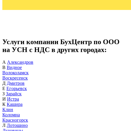
Услуги компании БухЦентр по ООО
на УСН с НДС в других городах:
А
Александров
В
Видное
Волоколамск
Воскресенск
Д
Дмитров
Е
Егорьевск
З
Зарайск
И
Истра
К
Кашира
Клин
Коломна
Красногорск
Л
Лотошино
Луховицы