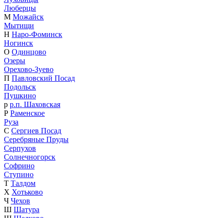
Люберцы
М
Можайск
Мытищи
Н
Наро-Фоминск
Ногинск
О
Одинцово
Озеры
Орехово-Зуево
П
Павловский Посад
Подольск
Пушкино
р
р.п. Шаховская
Р
Раменское
Руза
С
Сергиев Посад
Серебряные Пруды
Серпухов
Солнечногорск
Софрино
Ступино
Т
Талдом
Х
Хотьково
Ч
Чехов
Ш
Шатура