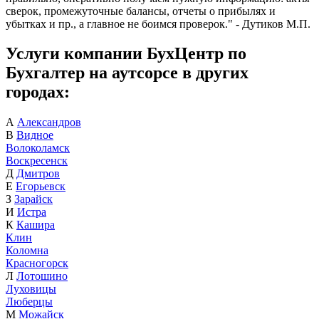
сверок, промежуточные балансы, отчеты о прибылях и
убытках и пр., а главное не боимся проверок." - Дутиков М.П.
Услуги компании БухЦентр по
Бухгалтер на аутсорсе в других
городах:
А
Александров
В
Видное
Волоколамск
Воскресенск
Д
Дмитров
Е
Егорьевск
З
Зарайск
И
Истра
К
Кашира
Клин
Коломна
Красногорск
Л
Лотошино
Луховицы
Люберцы
М
Можайск