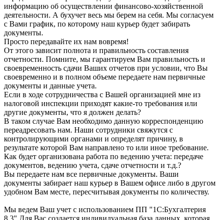
информацию об осуществлении финансово-хозяйственной
деятельности. А бухучет весь мы берем на себя. Мы согласуем
с Вами график, по которому наш курьер будет забирать
документы.
Просто передавайте их нам вовремя!
От этого зависит полнота и правильность составления
отчетности. Помните, мы гарантируем Вам правильность и
своевременность сдачи Ваших отчетов при условии, что Вы
своевременно и в полном объеме передаете нам первичные
документы и данные учета.
Если в ходе сотрудничества с Вашей организацией мне из
налоговой инспекции приходят какие-то требования или
другие документы, что я должен делать?
В таком случае Вам необходимо данную корреспонденцию
переадресовать нам. Наши сотрудники свяжутся с
контролирующими органами и определят причину, в
результате которой Вам направлено то или иное требование.
Как будет организована работа по ведению учета: передаче
документов, ведению учета, сдаче отчетности и т.д.?
Вы передаете нам все первичные документы. Ваши
документы забирает наш курьер в Вашем офисе либо в другом
удобном Вам месте, пересчитывая документы по количеству.
Мы ведем Ваш учет с использованием ПП "1С:Бухгалтерия
8.3" Для Вас создается индивидуальная база данных, которая