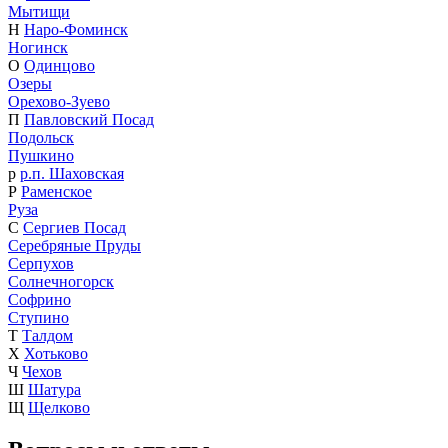
Мытищи
Н
Наро-Фоминск
Ногинск
О
Одинцово
Озеры
Орехово-Зуево
П
Павловский Посад
Подольск
Пушкино
р
р.п. Шаховская
Р
Раменское
Руза
С
Сергиев Посад
Серебряные Пруды
Серпухов
Солнечногорск
Софрино
Ступино
Т
Талдом
Х
Хотьково
Ч
Чехов
Ш
Шатура
Щ
Щелково