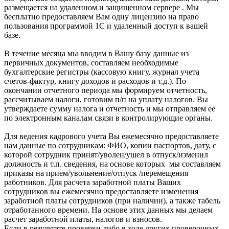
размещается на удаленном и защищенном сервере . Мы
бесплатно предоставляем Вам одну лицензию на право
пользования программой 1С и удаленный доступ к вашей
базе.
В течение месяца мы вводим в Вашу базу данные из
первичных документов, составляем необходимые
бухгалтерские регистры (кассовую книгу, журнал учета
счетов-фактур, книгу доходов и расходов и т.д.). По
окончании отчетного периода мы формируем отчетность,
рассчитываем налоги, готовим п/п на уплату налогов. Вы
утверждаете сумму налога и отчетность и мы отправляем ее
по электронным каналам связи в контролирующие органы.
Для ведения кадрового учета Вы ежемесячно предоставляете
нам данные по сотрудникам: ФИО, копии паспортов, дату, с
которой сотрудник принят/уволен/ушел в отпуск/изменил
должность и т.п. сведения, на основе которых мы составляем
приказы на прием/увольнение/отпуск /перемещения
работников. Для расчета заработной платы Ваших
сотрудников вы ежемесячно предоставляете изменения
заработной платы сотрудников (при наличии), а также табель
отработанного времени. На основе этих данных мы делаем
расчет заработной платы, налогов и взносов.
Если в результате проверки либо в ходе других проверочных