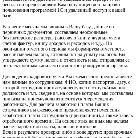
бесплатно предоставляем Вам одну лицензию на право
пользования программой 1С и удаленный доступ к вашей
базе.
В течение месяца мы вводим в Вашу базу данные из
первичных документов, составляем необходимые
бухгалтерские регистры (кассовую книгу, журнал учета
счетов-фактур, книгу доходов и расходов и т.д.). По
окончании отчетного периода мы формируем отчетность,
рассчитываем налоги, готовим п/п на уплату налогов. Вы
утверждаете сумму налога и отчетность и мы отправляем ее
по электронным каналам связи в контролирующие органы.
Для ведения кадрового учета Вы ежемесячно предоставляете
нам данные по сотрудникам: ФИО, копии паспортов, дату, с
которой сотрудник принят/уволен/ушел в отпуск/изменил
должность и т.п. сведения, на основе которых мы составляем
приказы на прием/увольнение/отпуск /перемещения
работников. Для расчета заработной платы Ваших
сотрудников вы ежемесячно предоставляете изменения
заработной платы сотрудников (при наличии), а также табель
отработанного времени. На основе этих данных мы делаем
расчет заработной платы, налогов и взносов.
Если в результате проверки либо в ходе других проверочных
мероприятий будут начислены штрафные санкции, будет ли