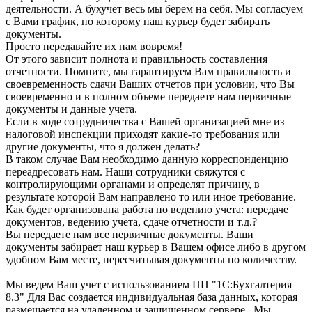
деятельности. А бухучет весь мы берем на себя. Мы согласуем
с Вами график, по которому наш курьер будет забирать
документы.
Просто передавайте их нам вовремя!
От этого зависит полнота и правильность составления
отчетности. Помните, мы гарантируем Вам правильность и
своевременность сдачи Ваших отчетов при условии, что Вы
своевременно и в полном объеме передаете нам первичные
документы и данные учета.
Если в ходе сотрудничества с Вашей организацией мне из
налоговой инспекции приходят какие-то требования или
другие документы, что я должен делать?
В таком случае Вам необходимо данную корреспонденцию
переадресовать нам. Наши сотрудники свяжутся с
контролирующими органами и определят причину, в
результате которой Вам направлено то или иное требование.
Как будет организована работа по ведению учета: передаче
документов, ведению учета, сдаче отчетности и т.д.?
Вы передаете нам все первичные документы. Ваши
документы забирает наш курьер в Вашем офисе либо в другом
удобном Вам месте, пересчитывая документы по количеству.
Мы ведем Ваш учет с использованием ПП "1С:Бухгалтерия
8.3" Для Вас создается индивидуальная база данных, которая
размещается на удаленном и защищенном сервере . Мы