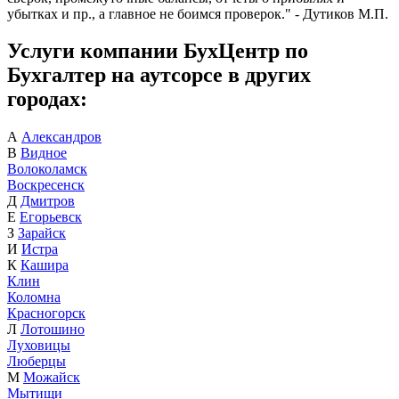
убытках и пр., а главное не боимся проверок." - Дутиков М.П.
Услуги компании БухЦентр по
Бухгалтер на аутсорсе в других
городах:
А
Александров
В
Видное
Волоколамск
Воскресенск
Д
Дмитров
Е
Егорьевск
З
Зарайск
И
Истра
К
Кашира
Клин
Коломна
Красногорск
Л
Лотошино
Луховицы
Люберцы
М
Можайск
Мытищи