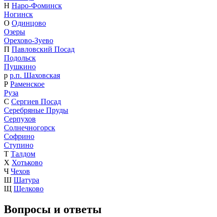
Н
Наро-Фоминск
Ногинск
О
Одинцово
Озеры
Орехово-Зуево
П
Павловский Посад
Подольск
Пушкино
р
р.п. Шаховская
Р
Раменское
Руза
С
Сергиев Посад
Серебряные Пруды
Серпухов
Солнечногорск
Софрино
Ступино
Т
Талдом
Х
Хотьково
Ч
Чехов
Ш
Шатура
Щ
Щелково
Вопросы и ответы