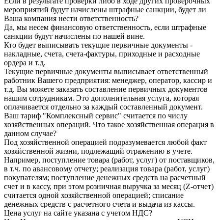
Если в результате проверки либо в ходе других проверочных
мероприятий будут начислены штрафные санкции, будет ли
Ваша компания нести ответственность?
Да, мы несем финансовую ответственность, если штрафные
санкции будут начислены по нашей вине.
Кто будет выписывать текущие первичные документы -
накладные, счета, счета-фактуры, приходные и расходные
ордера и т.д.
Текущие первичные документы выписывает ответственный
работник Вашего предприятия: менеджер, оператор, кассир и
т.д. Вы можете заказать составление первичных документов
нашим сотрудникам. Это дополнительная услуга, которая
оплачивается отдельно за каждый составленный документ.
Ваш тариф "Комплексный сервис" считается по числу
хозяйственных операций. Что такое хозяйственная операция в
данном случае?
Под хозяйственной операцией подразумевается любой факт
хозяйственной жизни, подлежащий отражению в учете.
Например, поступление товара (работ, услуг) от поставщиков,
в т.ч. по авансовому отчету; реализация товара (работ, услуг)
покупателям; поступление денежных средств на расчетный
счет и в кассу, при этом розничная выручка за месяц (Z-отчет)
считается одной хозяйственной операцией; списание
денежных средств с расчетного счета и выдача из кассы.
Цена услуг на сайте указана с учетом НДС?