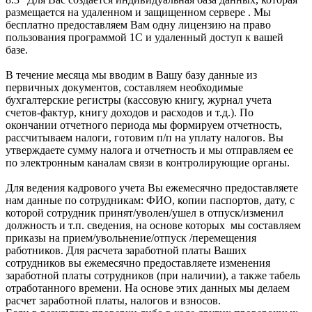
размещается на удаленном и защищенном сервере . Мы
бесплатно предоставляем Вам одну лицензию на право
пользования программой 1С и удаленный доступ к вашей
базе.
В течение месяца мы вводим в Вашу базу данные из
первичных документов, составляем необходимые
бухгалтерские регистры (кассовую книгу, журнал учета
счетов-фактур, книгу доходов и расходов и т.д.). По
окончании отчетного периода мы формируем отчетность,
рассчитываем налоги, готовим п/п на уплату налогов. Вы
утверждаете сумму налога и отчетность и мы отправляем ее
по электронным каналам связи в контролирующие органы.
Для ведения кадрового учета Вы ежемесячно предоставляете
нам данные по сотрудникам: ФИО, копии паспортов, дату, с
которой сотрудник принят/уволен/ушел в отпуск/изменил
должность и т.п. сведения, на основе которых мы составляем
приказы на прием/увольнение/отпуск /перемещения
работников. Для расчета заработной платы Ваших
сотрудников вы ежемесячно предоставляете изменения
заработной платы сотрудников (при наличии), а также табель
отработанного времени. На основе этих данных мы делаем
расчет заработной платы, налогов и взносов.