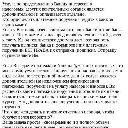
Услуга по представлению Ваших интересов в
налоговых (других контрольных) органах является
дополнительной и оплачивается отдельно.
Кто будет делать платежные поручения, ездить в банк за
выписками?
Если у Вас подключена система интернет-банкинг или банк-
клиент Вы можете для нас предоставить технический доступ
к счету. Ключ технического доступа дает возможность
получать выписки банка и формирования платежных
поручений БЕЗ ПРАВА их отправки (подписи). Отправку
осуществляете Вы.
Если Вы сдаете платежки в банк на бумажных носителях - то
мы формируем платежные поручения и направляем их вам в
виде файла по электронной почте. данная услуга является
дополнительной (за исключением формирования
платежных поручений на уплату налогов и взносов). Вы
распечатываете платежные поручения и отвозите их в банк.
Отвозить платежки в банк и забирать выписки может наш
курьер. Это дополнительное поручение - оно оплачивается
отдельно.
Что я должен делать в течение отчетного периода, чтобы
бухучет велся корректно?
Ваша задача проста - своевременно и в полном объеме
передавать нам первичные документы и необходимую