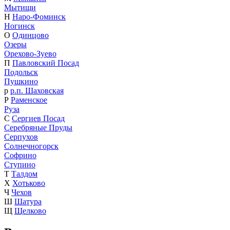
Мытищи
Н
Наро-Фоминск
Ногинск
О
Одинцово
Озеры
Орехово-Зуево
П
Павловский Посад
Подольск
Пушкино
р
р.п. Шаховская
Р
Раменское
Руза
С
Сергиев Посад
Серебряные Пруды
Серпухов
Солнечногорск
Софрино
Ступино
Т
Талдом
Х
Хотьково
Ч
Чехов
Ш
Шатура
Щ
Щелково