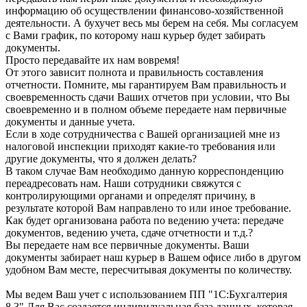
информацию об осуществлении финансово-хозяйственной
деятельности. А бухучет весь мы берем на себя. Мы согласуем
с Вами график, по которому наш курьер будет забирать
документы.
Просто передавайте их нам вовремя!
От этого зависит полнота и правильность составления
отчетности. Помните, мы гарантируем Вам правильность и
своевременность сдачи Ваших отчетов при условии, что Вы
своевременно и в полном объеме передаете нам первичные
документы и данные учета.
Если в ходе сотрудничества с Вашей организацией мне из
налоговой инспекции приходят какие-то требования или
другие документы, что я должен делать?
В таком случае Вам необходимо данную корреспонденцию
переадресовать нам. Наши сотрудники свяжутся с
контролирующими органами и определят причину, в
результате которой Вам направлено то или иное требование.
Как будет организована работа по ведению учета: передаче
документов, ведению учета, сдаче отчетности и т.д.?
Вы передаете нам все первичные документы. Ваши
документы забирает наш курьер в Вашем офисе либо в другом
удобном Вам месте, пересчитывая документы по количеству.
Мы ведем Ваш учет с использованием ПП "1С:Бухгалтерия
8.3" Для Вас создается индивидуальная база данных, которая