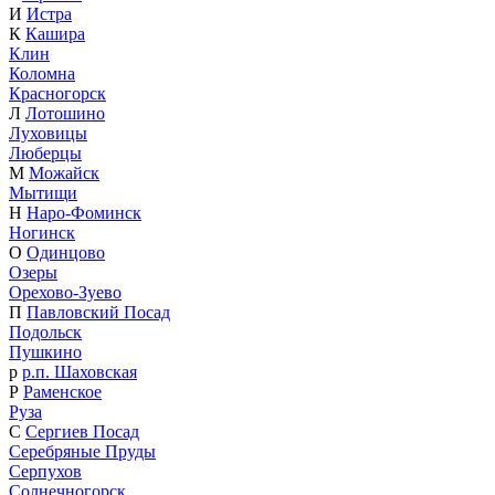
И
Истра
К
Кашира
Клин
Коломна
Красногорск
Л
Лотошино
Луховицы
Люберцы
М
Можайск
Мытищи
Н
Наро-Фоминск
Ногинск
О
Одинцово
Озеры
Орехово-Зуево
П
Павловский Посад
Подольск
Пушкино
р
р.п. Шаховская
Р
Раменское
Руза
С
Сергиев Посад
Серебряные Пруды
Серпухов
Солнечногорск