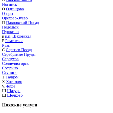
Ногинск
О
Одинцово
Озеры
Орехово-Зуево
П
Павловский Посад
Подольск
Пушкино
р
р.п. Шаховская
Р
Раменское
Руза
С
Сергиев Посад
Серебряные Пруды
Серпухов
Солнечногорск
Софрино
Ступино
Т
Талдом
Х
Хотьково
Ч
Чехов
Ш
Шатура
Щ
Щелково
Похожие услуги