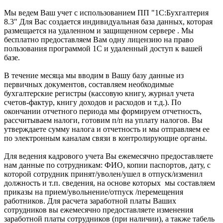
Мы ведем Ваш учет с использованием ПП "1С:Бухгалтерия
8.3" Для Вас создается индивидуальная база данных, которая
размещается на удаленном и защищенном сервере . Мы
бесплатно предоставляем Вам одну лицензию на право
пользования программой 1С и удаленный доступ к вашей
базе.
В течение месяца мы вводим в Вашу базу данные из
первичных документов, составляем необходимые
бухгалтерские регистры (кассовую книгу, журнал учета
счетов-фактур, книгу доходов и расходов и т.д.). По
окончании отчетного периода мы формируем отчетность,
рассчитываем налоги, готовим п/п на уплату налогов. Вы
утверждаете сумму налога и отчетность и мы отправляем ее
по электронным каналам связи в контролирующие органы.
Для ведения кадрового учета Вы ежемесячно предоставляете
нам данные по сотрудникам: ФИО, копии паспортов, дату, с
которой сотрудник принят/уволен/ушел в отпуск/изменил
должность и т.п. сведения, на основе которых мы составляем
приказы на прием/увольнение/отпуск /перемещения
работников. Для расчета заработной платы Ваших
сотрудников вы ежемесячно предоставляете изменения
заработной платы сотрудников (при наличии), а также табель