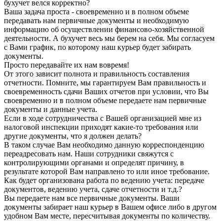
бухучет велся корректно?
Ваша задача проста - своевременно и в полном объеме
передавать нам первичные документы и необходимую
информацию об осуществлении финансово-хозяйственной
деятельности. А бухучет весь мы берем на себя. Мы согласуем
с Вами график, по которому наш курьер будет забирать
документы.
Просто передавайте их нам вовремя!
От этого зависит полнота и правильность составления
отчетности. Помните, мы гарантируем Вам правильность и
своевременность сдачи Ваших отчетов при условии, что Вы
своевременно и в полном объеме передаете нам первичные
документы и данные учета.
Если в ходе сотрудничества с Вашей организацией мне из
налоговой инспекции приходят какие-то требования или
другие документы, что я должен делать?
В таком случае Вам необходимо данную корреспонденцию
переадресовать нам. Наши сотрудники свяжутся с
контролирующими органами и определят причину, в
результате которой Вам направлено то или иное требование.
Как будет организована работа по ведению учета: передаче
документов, ведению учета, сдаче отчетности и т.д.?
Вы передаете нам все первичные документы. Ваши
документы забирает наш курьер в Вашем офисе либо в другом
удобном Вам месте, пересчитывая документы по количеству.