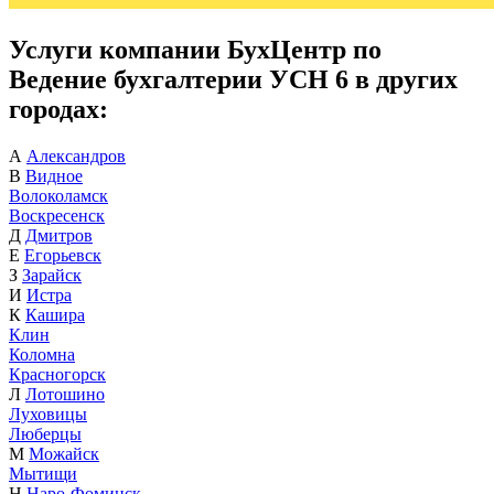
Услуги компании БухЦентр по
Ведение бухгалтерии УСН 6 в других
городах:
А
Александров
В
Видное
Волоколамск
Воскресенск
Д
Дмитров
Е
Егорьевск
З
Зарайск
И
Истра
К
Кашира
Клин
Коломна
Красногорск
Л
Лотошино
Луховицы
Люберцы
М
Можайск
Мытищи
Н
Наро-Фоминск