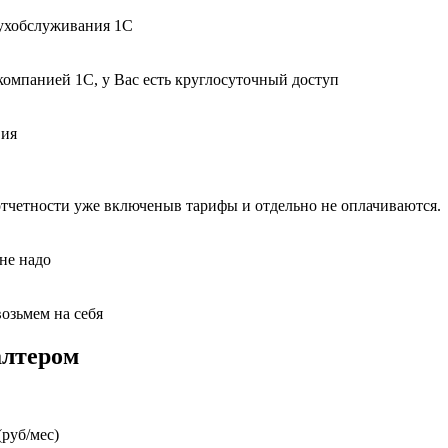
бухобслуживания 1С
компанией 1С, у Вас есть круглосуточный доступ
вия
отчетности уже включеныв тарифы и отдельно не оплачиваются.
 не надо
возьмем на себя
алтером
руб/мес)