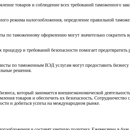
ление товаров и соблюдение всех требований таможенного закон
го режима налогообложения, определение правильной таможен
ы по таможенному оформлению могут значительно сократить вре
процедур и требований безопасности помогает предотвратить ри
сты по таможенным ВЭД услугам могут предоставить бизнесу к
альные решения.
знеса, который занимается внешнеэкономической деятельность
мления товаров и обеспечить их безопасность. Сотрудничеств
ности и добиться успеха на международном рынке.
гообложения и составят учетную политику. Ежемесячно в базе 