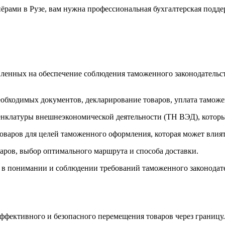
рами в Рузе, вам нужна профессиональная бухгалтерская поддер
енных на обеспечение соблюдения таможенного законодательст
еобходимых документов, декларирование товаров, уплата таможе
енклатуры внешнеэкономической деятельности (ТН ВЭД), которы
оваров для целей таможенного оформления, которая может влия
аров, выбор оптимального маршрута и способа доставки.
 в понимании и соблюдении требований таможенного законодат
фективного и безопасного перемещения товаров через границу.