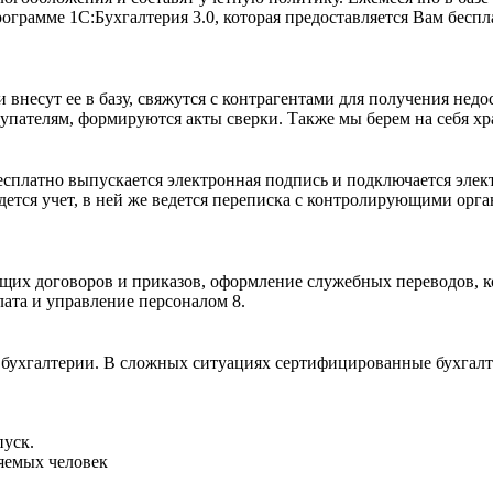
ограмме 1С:Бухгалтерия 3.0, которая предоставляется Вам беспл
внесут ее в базу, свяжутся с контрагентами для получения нед
упателям, формируются акты сверки. Также мы берем на себя х
сплатно выпускается электронная подпись и подключается элект
дется учет, в ней же ведется переписка с контролирующими орга
их договоров и приказов, оформление служебных переводов, ком
лата и управление персоналом 8.
ухгалтерии. В сложных ситуациях сертифицированные бухгалтер
пуск.
няемых человек