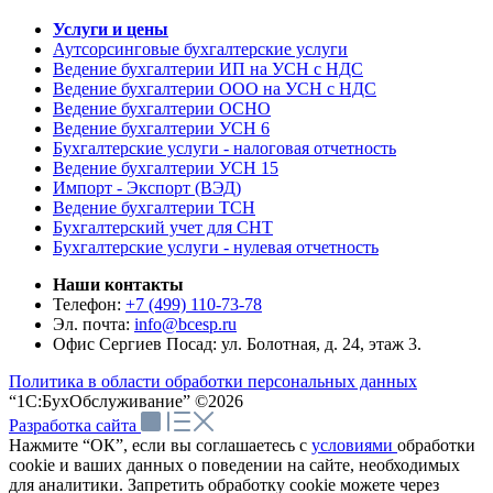
Услуги и цены
Аутсорсинговые бухгалтерские услуги
Ведение бухгалтерии ИП на УСН с НДС
Ведение бухгалтерии ООО на УСН с НДС
Ведение бухгалтерии ОСНО
Ведение бухгалтерии УСН 6
Бухгалтерские услуги - налоговая отчетность
Ведение бухгалтерии УСН 15
Импорт - Экспорт (ВЭД)
Ведение бухгалтерии ТСН
Бухгалтерский учет для СНТ
Бухгалтерские услуги - нулевая отчетность
Наши контакты
Телефон:
+7 (499) 110-73-78
Эл. почта:
info@bcesp.ru
Офис Сергиев Посад: ул. Болотная, д. 24, этаж 3.
Политика в области обработки персональных данных
“1С:БухОбслуживание” ©2026
Разработка сайта
Нажмите “ОК”, если вы соглашаетесь с
условиями
обработки
cookie и ваших данных о поведении на сайте, необходимых
для аналитики. Запретить обработку cookie можете через