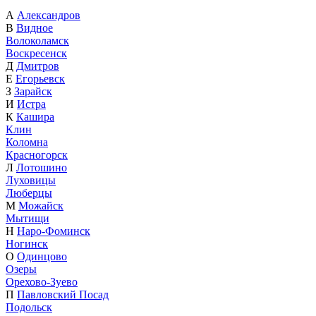
А
Александров
В
Видное
Волоколамск
Воскресенск
Д
Дмитров
Е
Егорьевск
З
Зарайск
И
Истра
К
Кашира
Клин
Коломна
Красногорск
Л
Лотошино
Луховицы
Люберцы
М
Можайск
Мытищи
Н
Наро-Фоминск
Ногинск
О
Одинцово
Озеры
Орехово-Зуево
П
Павловский Посад
Подольск