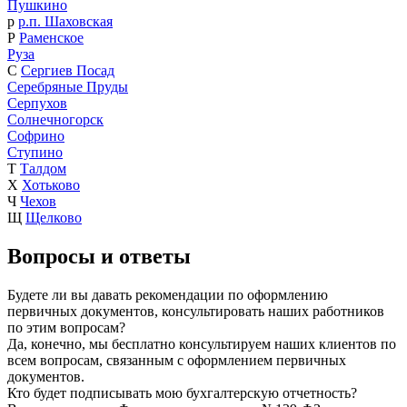
Пушкино
р
р.п. Шаховская
Р
Раменское
Руза
С
Сергиев Посад
Серебряные Пруды
Серпухов
Солнечногорск
Софрино
Ступино
Т
Талдом
Х
Хотьково
Ч
Чехов
Щ
Щелково
Вопросы и ответы
Будете ли вы давать рекомендации по оформлению
первичных документов, консультировать наших работников
по этим вопросам?
Да, конечно, мы бесплатно консультируем наших клиентов по
всем вопросам, связанным с оформлением первичных
документов.
Кто будет подписывать мою бухгалтерскую отчетность?