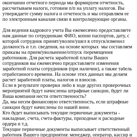
окончании отчетного периода мы формируем отчетность,
рассчитываем налоги, готовим п/п на уплату налогов. Вы
утверждаете сумму налога и отчетность и мы отправляем ее
по электронным каналам связи в контролирующие органы.
Для ведения кадрового учета Вы ежемесячно предоставляете
нам данные по сотрудникам: ФИО, копии паспортов, дату, с
которой сотрудник принят/уволен/ушел в отпуск/изменил
должность и т.п. сведения, на основе которых мы составляем
приказы на прием/увольнение/отпуск /перемещения
работников. Для расчета заработной платы Ваших
сотрудников вы ежемесячно предоставляете изменения
заработной платы сотрудников (при наличии), а также табель
отработанного времени. На основе этих данных мы делаем
расчет заработной платы, налогов и взносов.
Если в результате проверки либо в ходе других проверочных
мероприятий будут начислены штрафные санкции, будет ли
Ваша компания нести ответственность?
Да, мы несем финансовую ответственность, если штрафные
санкции будут начислены по нашей вине.
Кто будет выписывать текущие первичные документы -
накладные, счета, счета-фактуры, приходные и расходные
ордера и т.д.
Текущие первичные документы выписывает ответственный
работник Вашего предприятия: менеджер, оператор, кассир и