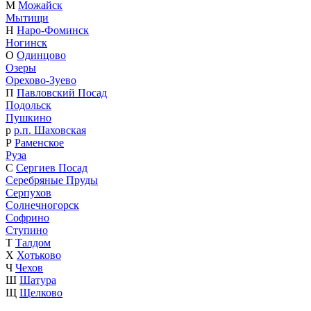
М
Можайск
Мытищи
Н
Наро-Фоминск
Ногинск
О
Одинцово
Озеры
Орехово-Зуево
П
Павловский Посад
Подольск
Пушкино
р
р.п. Шаховская
Р
Раменское
Руза
С
Сергиев Посад
Серебряные Пруды
Серпухов
Солнечногорск
Софрино
Ступино
Т
Талдом
Х
Хотьково
Ч
Чехов
Ш
Шатура
Щ
Щелково