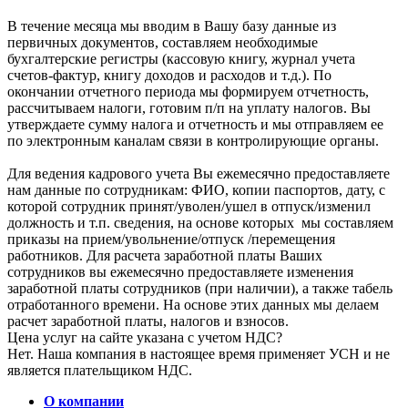
В течение месяца мы вводим в Вашу базу данные из
первичных документов, составляем необходимые
бухгалтерские регистры (кассовую книгу, журнал учета
счетов-фактур, книгу доходов и расходов и т.д.). По
окончании отчетного периода мы формируем отчетность,
рассчитываем налоги, готовим п/п на уплату налогов. Вы
утверждаете сумму налога и отчетность и мы отправляем ее
по электронным каналам связи в контролирующие органы.
Для ведения кадрового учета Вы ежемесячно предоставляете
нам данные по сотрудникам: ФИО, копии паспортов, дату, с
которой сотрудник принят/уволен/ушел в отпуск/изменил
должность и т.п. сведения, на основе которых мы составляем
приказы на прием/увольнение/отпуск /перемещения
работников. Для расчета заработной платы Ваших
сотрудников вы ежемесячно предоставляете изменения
заработной платы сотрудников (при наличии), а также табель
отработанного времени. На основе этих данных мы делаем
расчет заработной платы, налогов и взносов.
Цена услуг на сайте указана с учетом НДС?
Нет. Наша компания в настоящее время применяет УСН и не
является плательщиком НДС.
О компании