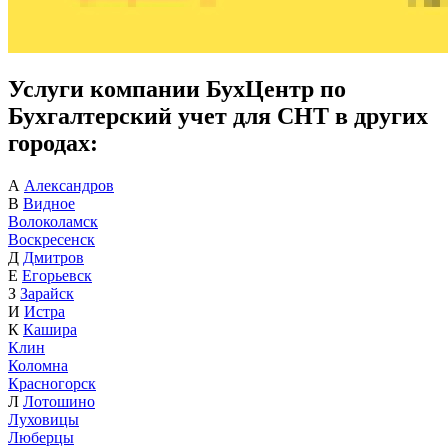
Услуги компании БухЦентр по
Бухгалтерский учет для СНТ в других
городах:
А
Александров
В
Видное
Волоколамск
Воскресенск
Д
Дмитров
Е
Егорьевск
З
Зарайск
И
Истра
К
Кашира
Клин
Коломна
Красногорск
Л
Лотошино
Луховицы
Люберцы