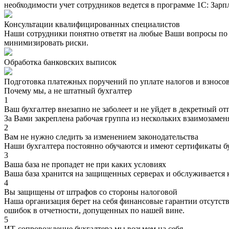
необходимости учет сотрудников ведется в программе 1С: Зарп
Консультации квалифицированных специалистов
Наши сотрудники понятно ответят на любые Ваши вопросы по б
минимизировать риски.
Обработка банковских выписок
Подготовка платежных поручений по уплате налогов и взносо
Почему мы, а не штатный бухгалтер
1
Ваш бухгалтер внезапно не заболеет и не уйдет в декретный от
За Вами закреплена рабочая группа из нескольких взаимозаме
2
Вам не нужно следить за изменением законодательства
Наши бухгалтера постоянно обучаются и имеют сертификаты 
3
Ваша база не пропадет не при каких условиях
Ваша база хранится на защищенных серверах и обслуживается 
4
Вы защищены от штрафов со стороны налоговой
Наша организация берет на себя финансовые гарантии отсутст
ошибок в отчетности, допущенных по нашей вине.
5
ИТ-сопровождение бухгалтера мы возьмем на себя