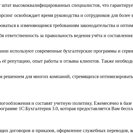
 штат высококвалифицированных специалистов, что гарантирует 
орсинг освобождает время руководства и сотрудников для более
роваться к изменяющимся требованиям законодательства и оптими
я ответственность за правильность ведения учёта и составления
нии используют современные бухгалтерские программы и сервис
её репутацию, опыт работы и отзывы клиентов. Также необходим
ым решением для многих компаний, стремящихся оптимизировать 
гообложения и составят учетную политику. Ежемесячно в базе 
ограмме 1С:Бухгалтерия 3.0, которая предоставляется Вам беспл
их договоров и приказов, оформление служебных переводов, ком