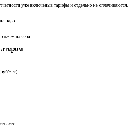
отчетности уже включеныв тарифы и отдельно не оплачиваются.
 не надо
возьмем на себя
алтером
руб/мес)
етности