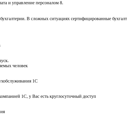
лата и управление персоналом 8.
ухгалтерии. В сложных ситуациях сертифицированные бухгалтер
в
пуск.
няемых человек
бухобслуживания 1С
компанией 1С, у Вас есть круглосуточный доступ
вия