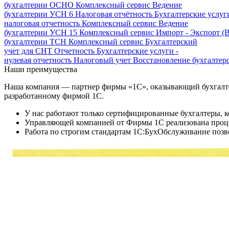
бухгалтерии ОСНО
Комплексный сервис
Ведение
бухгалтерии УСН 6
Налоговая отчётность
Бухгалтерские услуги
налоговая отчетность
Комплексный сервис
Ведение
бухгалтерии УСН 15
Комплексный сервис
Импорт - Экспорт (
бухгалтерии ТСН
Комплексный сервис
Бухгалтерский
учет для СНТ
Отчетность
Бухгалтерские услуги -
нулевая отчетность
Налоговый учет
Восстановление бухгалтерс
Наши преимущества
Наша компания — партнер фирмы «1С», оказывающий бухгалтер
разработанному фирмой 1С.
У нас работают только сертифицированные бухгалтеры, 
Управляющей компанией от Фирмы 1С реализована процед
Работа по строгим стандартам 1С:БухОбслуживание позво