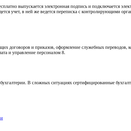
сплатно выпускается электронная подпись и подключается элект
дется учет, в ней же ведется переписка с контролирующими орга
их договоров и приказов, оформление служебных переводов, ком
лата и управление персоналом 8.
ухгалтерии. В сложных ситуациях сертифицированные бухгалтер
ии