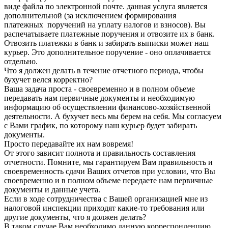
виде файла по электронной почте. данная услуга является
дополнительной (за исключением формирования
платежных поручений на уплату налогов и взносов). Вы
распечатываете платежные поручения и отвозите их в банк.
Отвозить платежки в банк и забирать выписки может наш
курьер. Это дополнительное поручение - оно оплачивается
отдельно.
Что я должен делать в течение отчетного периода, чтобы
бухучет велся корректно?
Ваша задача проста - своевременно и в полном объеме
передавать нам первичные документы и необходимую
информацию об осуществлении финансово-хозяйственной
деятельности. А бухучет весь мы берем на себя. Мы согласуем
с Вами график, по которому наш курьер будет забирать
документы.
Просто передавайте их нам вовремя!
От этого зависит полнота и правильность составления
отчетности. Помните, мы гарантируем Вам правильность и
своевременность сдачи Ваших отчетов при условии, что Вы
своевременно и в полном объеме передаете нам первичные
документы и данные учета.
Если в ходе сотрудничества с Вашей организацией мне из
налоговой инспекции приходят какие-то требования или
другие документы, что я должен делать?
В таком случае Вам необходимо данную корреспонденцию