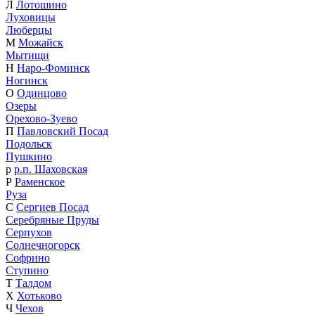
Л
Лотошино
Луховицы
Люберцы
М
Можайск
Мытищи
Н
Наро-Фоминск
Ногинск
О
Одинцово
Озеры
Орехово-Зуево
П
Павловский Посад
Подольск
Пушкино
р
р.п. Шаховская
Р
Раменское
Руза
С
Сергиев Посад
Серебряные Пруды
Серпухов
Солнечногорск
Софрино
Ступино
Т
Талдом
Х
Хотьково
Ч
Чехов