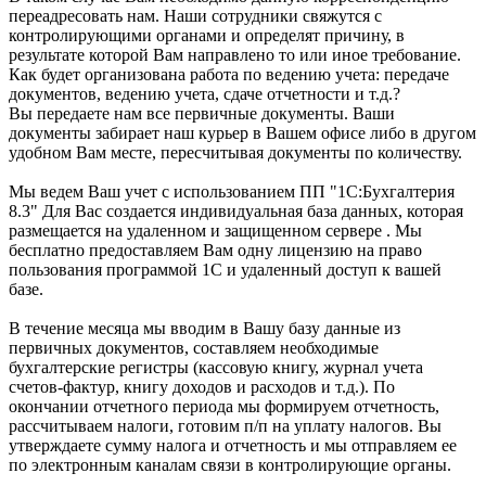
переадресовать нам. Наши сотрудники свяжутся с
контролирующими органами и определят причину, в
результате которой Вам направлено то или иное требование.
Как будет организована работа по ведению учета: передаче
документов, ведению учета, сдаче отчетности и т.д.?
Вы передаете нам все первичные документы. Ваши
документы забирает наш курьер в Вашем офисе либо в другом
удобном Вам месте, пересчитывая документы по количеству.
Мы ведем Ваш учет с использованием ПП "1С:Бухгалтерия
8.3" Для Вас создается индивидуальная база данных, которая
размещается на удаленном и защищенном сервере . Мы
бесплатно предоставляем Вам одну лицензию на право
пользования программой 1С и удаленный доступ к вашей
базе.
В течение месяца мы вводим в Вашу базу данные из
первичных документов, составляем необходимые
бухгалтерские регистры (кассовую книгу, журнал учета
счетов-фактур, книгу доходов и расходов и т.д.). По
окончании отчетного периода мы формируем отчетность,
рассчитываем налоги, готовим п/п на уплату налогов. Вы
утверждаете сумму налога и отчетность и мы отправляем ее
по электронным каналам связи в контролирующие органы.