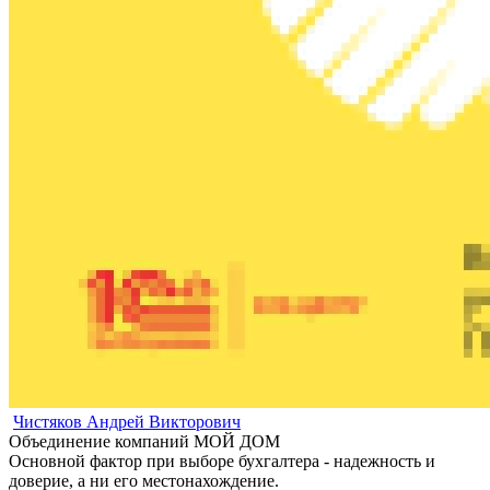
Чистяков Андрей Викторович
Объединение компаний МОЙ ДОМ
Основной фактор при выборе бухгалтера - надежность и
доверие, а ни его местонахождение.