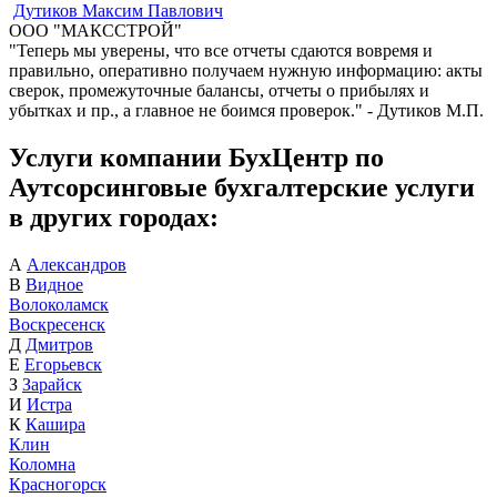
Дутиков Максим Павлович
ООО "МАКССТРОЙ"
"Теперь мы уверены, что все отчеты сдаются вовремя и
правильно, оперативно получаем нужную информацию: акты
сверок, промежуточные балансы, отчеты о прибылях и
убытках и пр., а главное не боимся проверок." - Дутиков М.П.
Услуги компании БухЦентр по
Аутсорсинговые бухгалтерские услуги
в других городах:
А
Александров
В
Видное
Волоколамск
Воскресенск
Д
Дмитров
Е
Егорьевск
З
Зарайск
И
Истра
К
Кашира
Клин
Коломна
Красногорск