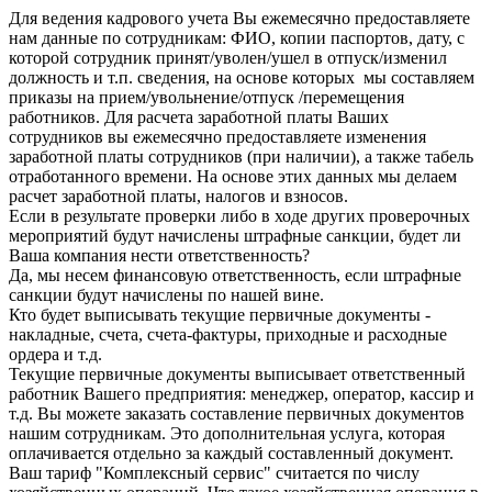
Для ведения кадрового учета Вы ежемесячно предоставляете
нам данные по сотрудникам: ФИО, копии паспортов, дату, с
которой сотрудник принят/уволен/ушел в отпуск/изменил
должность и т.п. сведения, на основе которых мы составляем
приказы на прием/увольнение/отпуск /перемещения
работников. Для расчета заработной платы Ваших
сотрудников вы ежемесячно предоставляете изменения
заработной платы сотрудников (при наличии), а также табель
отработанного времени. На основе этих данных мы делаем
расчет заработной платы, налогов и взносов.
Если в результате проверки либо в ходе других проверочных
мероприятий будут начислены штрафные санкции, будет ли
Ваша компания нести ответственность?
Да, мы несем финансовую ответственность, если штрафные
санкции будут начислены по нашей вине.
Кто будет выписывать текущие первичные документы -
накладные, счета, счета-фактуры, приходные и расходные
ордера и т.д.
Текущие первичные документы выписывает ответственный
работник Вашего предприятия: менеджер, оператор, кассир и
т.д. Вы можете заказать составление первичных документов
нашим сотрудникам. Это дополнительная услуга, которая
оплачивается отдельно за каждый составленный документ.
Ваш тариф "Комплексный сервис" считается по числу