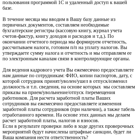
пользования программой 1С и удаленный доступ к вашей
базе.
В течение месяца мы вводим в Вашу базу данные из
первичных документов, составляем необходимые
бухгалтерские регистры (кассовую книгу, журнал учета
счетов-фактур, книгу доходов и расходов и т.д.). По
окончании отчетного периода мы формируем отчетность,
рассчитываем налоги, готовим п/п на уплату налогов. Вы
утверждаете сумму налога и отчетность и мы отправляем ее
по электронным каналам связи в контролирующие органы.
Для ведения кадрового учета Вы ежемесячно предоставляете
нам данные по сотрудникам: ФИО, копии паспортов, дату, с
которой сотрудник принят/уволен/ушел в отпуск/изменил
должность и т.п. сведения, на основе которых мы составляем
приказы на прием/увольнение/отпуск /перемещения
работников. Для расчета заработной платы Ваших
сотрудников вы ежемесячно предоставляете изменения
заработной платы сотрудников (при наличии), а также табель
отработанного времени. На основе этих данных мы делаем
расчет заработной платы, налогов и взносов.
Если в результате проверки либо в ходе других проверочных
мероприятий будут начислены штрафные санкции, будет ли
Ваша компания нести ответственность?