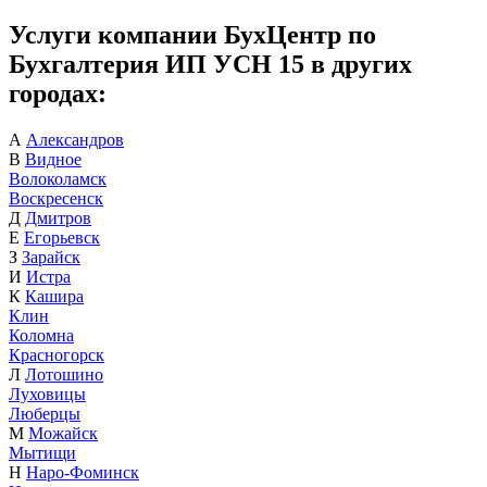
Услуги компании БухЦентр по
Бухгалтерия ИП УСН 15 в других
городах:
А
Александров
В
Видное
Волоколамск
Воскресенск
Д
Дмитров
Е
Егорьевск
З
Зарайск
И
Истра
К
Кашира
Клин
Коломна
Красногорск
Л
Лотошино
Луховицы
Люберцы
М
Можайск
Мытищи
Н
Наро-Фоминск