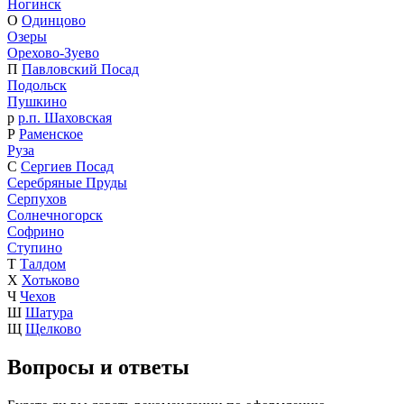
Ногинск
О
Одинцово
Озеры
Орехово-Зуево
П
Павловский Посад
Подольск
Пушкино
р
р.п. Шаховская
Р
Раменское
Руза
С
Сергиев Посад
Серебряные Пруды
Серпухов
Солнечногорск
Софрино
Ступино
Т
Талдом
Х
Хотьково
Ч
Чехов
Ш
Шатура
Щ
Щелково
Вопросы и ответы