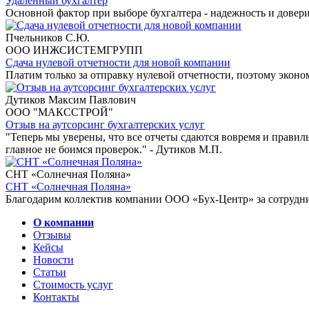
Удаленный бухгалтер
Основной фактор при выборе бухгалтера - надежность и довери
Пчельников С.Ю.
ООО ИНЖСИСТЕМГРУПП
Сдача нулевой отчетности для новой компании
Платим только за отправку нулевой отчетности, поэтому эконом
Дутиков Максим Павлович
ООО "МАКССТРОЙ"
Отзыв на аутсорсинг бухгалтерских услуг
"Теперь мы уверены, что все отчеты сдаются вовремя и прави
главное не боимся проверок." - Дутиков М.П.
СНТ «Солнечная Поляна»
СНТ «Солнечная Поляна»
Благодарим коллектив компании ООО «Бух-Центр» за сотрудни
О компании
Отзывы
Кейсы
Новости
Статьи
Стоимость услуг
Контакты