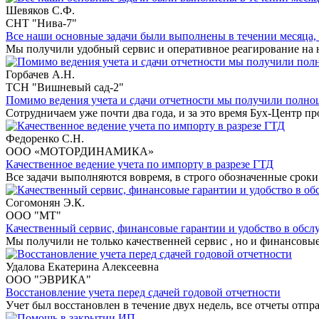
Шевяков С.Ф.
СНТ "Нива-7"
Все наши основные задачи были выполнены в течении месяца,
Мы получили удобный сервис и оперативное реагирование на 
Горбачев А.Н.
ТСН "Вишневый сад-2"
Помимо ведения учета и сдачи отчетности мы получили полн
Сотрудничаем уже почти два года, и за это время Бух-Центр пр
Федоренко С.Н.
ООО «МОТОРДИНАМИКА»
Качественное ведение учета по импорту в разрезе ГТД
Все задачи выполняются вовремя, в строго обозначенные сроки
Согомонян Э.К.
ООО "МТ"
Качественный сервис, финансовые гарантии и удобство в обс
Мы получили не только качественней сервис , но и финансовые
Удалова Екатерина Алексеевна
ООО "ЭВРИКА"
Восстановление учета перед сдачей годовой отчетности
Учет был восстановлен в течение двух недель, все отчеты отп