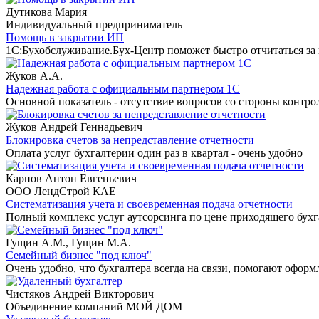
Дутикова Мария
Индивидуальный предприниматель
Помощь в закрытии ИП
1С:Бухобслуживание.Бух-Центр поможет быстро отчитаться за
Жуков А.А.
Надежная работа с официальным партнером 1С
Основной показатель - отсутствие вопросов со стороны конт
Жуков Андрей Геннадьевич
Блокировка счетов за непредставление отчетности
Оплата услуг бухгалтерии один раз в квартал - очень удобно
Карпов Антон Евгеньевич
ООО ЛендСтрой КАЕ
Систематизация учета и своевременная подача отчетности
Полный комплекс услуг аутсорсинга по цене приходящего бухг
Гущин А.М., Гущин М.А.
Семейный бизнес "под ключ"
Очень удобно, что бухгалтера всегда на связи, помогают офор
Чистяков Андрей Викторович
Объединение компаний МОЙ ДОМ